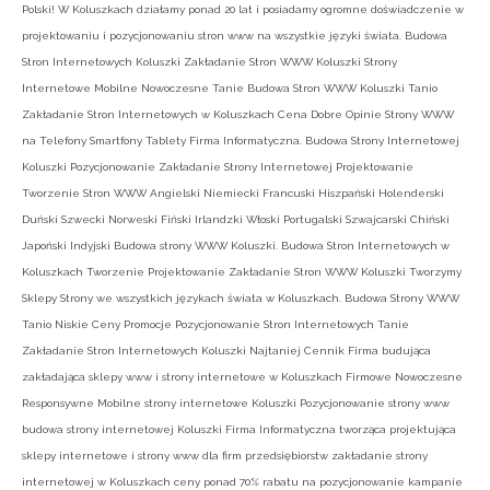
Polski! W Koluszkach działamy ponad 20 lat i posiadamy ogromne doświadczenie w
projektowaniu i pozycjonowaniu stron www na wszystkie języki świata. Budowa
Stron Internetowych Koluszki Zakładanie Stron WWW Koluszki Strony
Internetowe Mobilne Nowoczesne Tanie Budowa Stron WWW Koluszki Tanio
Zakładanie Stron Internetowych w Koluszkach Cena Dobre Opinie Strony WWW
na Telefony Smartfony Tablety Firma Informatyczna. Budowa Strony Internetowej
Koluszki Pozycjonowanie Zakładanie Strony Internetowej Projektowanie
Tworzenie Stron WWW Angielski Niemiecki Francuski Hiszpański Holenderski
Duński Szwecki Norweski Fiński Irlandzki Włoski Portugalski Szwajcarski Chiński
Japoński Indyjski Budowa strony WWW Koluszki. Budowa Stron Internetowych w
Koluszkach Tworzenie Projektowanie Zakładanie Stron WWW Koluszki Tworzymy
Sklepy Strony we wszystkich językach świata w Koluszkach. Budowa Strony WWW
Tanio Niskie Ceny Promocje Pozycjonowanie Stron Internetowych Tanie
Zakładanie Stron Internetowych Koluszki Najtaniej Cennik Firma budująca
zakładająca sklepy www i strony internetowe w Koluszkach Firmowe Nowoczesne
Responsywne Mobilne strony internetowe Koluszki Pozycjonowanie strony www
budowa strony internetowej Koluszki Firma Informatyczna tworząca projektująca
sklepy internetowe i strony www dla firm przedsiębiorstw zakładanie strony
internetowej w Koluszkach ceny ponad 70% rabatu na pozycjonowanie kampanie