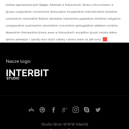
linków sponsorowanych Google Adwords w Koluszkach. Strony internetowe w
języku angielskim niemieckim francuskim hiszpańskim holenderskim duńskim
szwedzkim norweskim fińskim islamskim irlandzkim japońskim chińskim indyjskim
szwajcarskim austriackim ukraińskim rumuńskim portugalskim włoskim czeskim
słowackim chorwackim strony www w Koluszkach wszystkie języki świata dobre
opinie promocje i upusty oraz duże rabaty i strony www za pół ceny.:
Nasze logo:
Studio Stron WWW Interbit