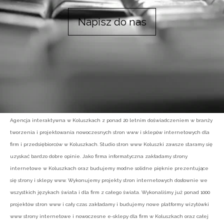
Napisz do nas
Agencja interaktywna w Koluszkach z ponad 20 letnim doświadczeniem w branży
tworzenia i projektowania nowoczesnych stron www i sklepów internetowych dla
firm i przedsiębiorców w Koluszkach. Studio stron www Koluszki zawsze staramy się
uzyskać bardzo dobre opinie. Jako firma informatyczna zakładamy strony
internetowe w Koluszkach oraz budujemy modne solidne pięknie prezentujące
się strony i sklepy www. Wykonujemy projekty stron internetowych dosłownie we
wszystkich językach świata i dla firm z całego świata. Wykonaliśmy już ponad 1000
projektów stron www i cały czas zakładamy i budujemy nowe platformy wizytówki
www strony internetowe i nowoczesne e-sklepy dla firm w Koluszkach oraz całej