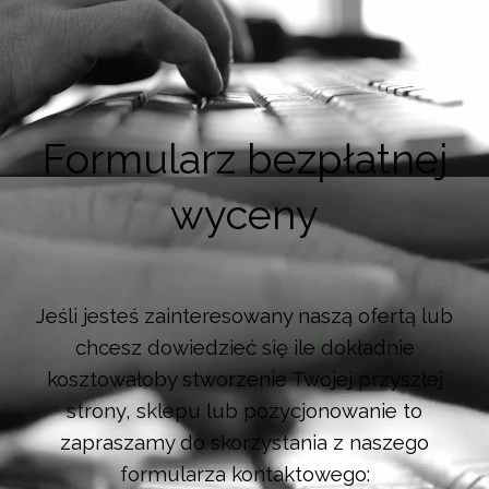
Formularz bezpłatnej
wyceny
Jeśli jesteś zainteresowany naszą ofertą lub
chcesz dowiedzieć się ile dokładnie
kosztowałoby stworzenie Twojej przyszłej
strony, sklepu lub pozycjonowanie to
zapraszamy do skorzystania z naszego
formularza kontaktowego: