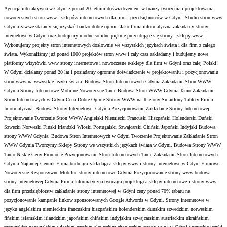
Agencja interaktywna w Gdyni z ponad 20 letnim doświadczeniem w branży tworzenia i projektowania
nowoczesnych stron www i sklepów internetowych dla firm i przedsiębiorców w Gdyni. Studio stron www
Gdynia zawsze staramy się uzyskać bardzo dobre opinie. Jako firma informatyczna zakładamy strony
internetowe w Gdyni oraz budujemy modne solidne pięknie prezentujące się strony i sklepy www.
Wykonujemy projekty stron internetowych dosłownie we wszystkich językach świata i dla firm z całego
świata. Wykonaliśmy już ponad 1000 projektów stron www i cały czas zakładamy i budujemy nowe
platformy wizytówki www strony internetowe i nowoczesne e-sklepy dla firm w Gdyni oraz całej Polski!
W Gdyni działamy ponad 20 lat i posiadamy ogromne doświadczenie w projektowaniu i pozycjonowaniu
stron www na wszystkie języki świata. Budowa Stron Internetowych Gdynia Zakładanie Stron WWW
Gdynia Strony Internetowe Mobilne Nowoczesne Tanie Budowa Stron WWW Gdynia Tanio Zakładanie
Stron Internetowych w Gdyni Cena Dobre Opinie Strony WWW na Telefony Smartfony Tablety Firma
Informatyczna. Budowa Strony Internetowej Gdynia Pozycjonowanie Zakładanie Strony Internetowej
Projektowanie Tworzenie Stron WWW Angielski Niemiecki Francuski Hiszpański Holenderski Duński
Szwecki Norweski Fiński Irlandzki Włoski Portugalski Szwajcarski Chiński Japoński Indyjski Budowa
strony WWW Gdynia. Budowa Stron Internetowych w Gdyni Tworzenie Projektowanie Zakładanie Stron
WWW Gdynia Tworzymy Sklepy Strony we wszystkich językach świata w Gdyni. Budowa Strony WWW
Tanio Niskie Ceny Promocje Pozycjonowanie Stron Internetowych Tanie Zakładanie Stron Internetowych
Gdynia Najtaniej Cennik Firma budująca zakładająca sklepy www i strony internetowe w Gdyni Firmowe
Nowoczesne Responsywne Mobilne strony internetowe Gdynia Pozycjonowanie strony www budowa
strony internetowej Gdynia Firma Informatyczna tworząca projektująca sklepy internetowe i strony www
dla firm przedsiębiorstw zakładanie strony internetowej w Gdyni ceny ponad 70% rabatu na
pozycjonowanie kampanie linków sponsorowanych Google Adwords w Gdyni. Strony internetowe w
języku angielskim niemieckim francuskim hiszpańskim holenderskim duńskim szwedzkim norweskim
fińskim islamskim irlandzkim japońskim chińskim indyjskim szwajcarskim austriackim ukraińskim