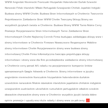
WWW Angielski Niemiecki Francuski Hiszpański Holenderski Duński Szwecki
Norweski Fiński Irlandzki Włoski Portugalski Szwajcarski Chiński Japoński Indyjski
Budowa strony WWW Chełm. Budowa Stron Internetowych w Chełmnie Tworzenie
Projektowanie Zakładanie Stron WWW Chełm Tworzymy Sklepy Strony we
wszystkich językach świata w Chełmnie. Budowa Strony WWW Tanio Niskie Ceny
Promocje Pozycjonowanie Stron Internetowych Tanie Zakładanie Stron
Internetowych Chełm Najtaniej Cennik Firma budująca zakładająca sklepy www i
strony internetowe w Chełmnie Firmowe Nowoczesne Responsywne Mobilne
strony internetowe Chełm Pozycjonowanie strony www budowa strony
internetowej Chełm Firma Informatyczna tworząca projektująca sklepy
internetowe i strony www dla firm przedsiębiorstw zakładanie strony internetowej
w Chełmnie ceny ponad 70% rabatu na pozycjonowanie kampanie linków
sponsorowanych Google Adwords w Chełmnie. Strony internetowe w języku
angielskim niemieckim francuskim hiszpańskim holenderskim duńskim
szwedzkim norweskim fińskim islamskim irlandzkim japońskim chińskim indyjskim
szwajcarskim austriackim ukraińskim rumuńskim portugalskim włoskim czeskim
słowackim chorwackim strony www w Chełmnie wszystkie języki świata dobre
opinie promocje i upusty oraz duże rabaty i strony www za pół ceny.: