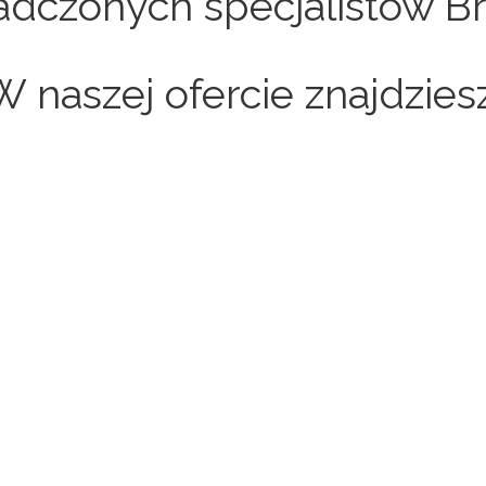
dczonych specjalistów Br
W naszej ofercie znajdziesz
Sklepy internetowe