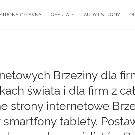
STRONA GŁÓWNA
OFERTA
AUDYT STRONY
OP
netowych Brzeziny dla fir
kach świata i dla firm z c
 strony internetowe Brzez
smartfony tablety. Postaw