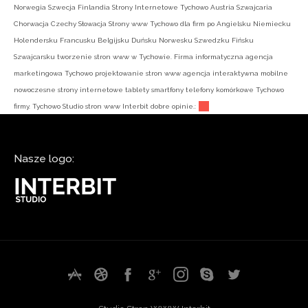
Norwegia Szwecja Finlandia Strony Internetowe Tychowo Austria Szwajcaria
Chorwacja Czechy Słowacja Strony www Tychowo dla firm po Angielsku Niemiecku
Holendersku Francusku Belgijsku Duńsku Norwesku Szwedzku Fińsku
Szwajcarsku tworzenie stron www w Tychowie. Firma informatyczna agencja
marketingowa Tychowo projektowanie stron www agencja interaktywna mobilne
nowoczesne strony internetowe tablety smartfony telefony komórkowe Tychowo
firmy. Tychowo Studio stron www Interbit dobre opinie.:
Nasze logo: