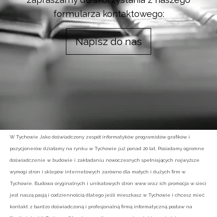
formularza kontaktowego:
Napisz do nas
W Tychowie Jako doświadczony zespół informatyków programistów grafików i
pozycjonerów działamy na rynku w Tychowie już ponad 20 lat. Posiadamy ogromne
doświadczenie w budowie i zakładaniu nowoczesnych spełniających najwyższe
wymogi stron i sklepów internetowych zarówno dla małych i dużych firm w
Tychowie. Budowa oryginalnych i unikatowych stron www oraz ich promocja w sieci
jest naszą pasją i codziennością dlatego jeśli mieszkasz w Tychowie i chcesz mieć
kontakt z bardzo doświadczoną i profesjonalną firmą informatyczną postaw na