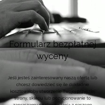
Formularz bezpłatnej
wyceny
Jeśli jesteś zainteresowany naszą ofertą lub
chcesz dowiedzieć się ile dokładnie
kosztowałoby stworzenie Twojej przyszłej
strony, sklepu lub pozycjonowanie to
zapraszamy do skorzystania z naszego