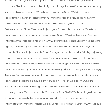
Studio Interbit Tychowo. Oferujemy najlepsze ceny i projekty na światowym
poziomie Studio stron www Interbit Tychowo to wysoka jakość konkurencyjne ceny
same bardzo dobre opinie. W Tychowie Tworzenie Stron WWW Tychowo
Projektowanie Stron Internetowych w Tychowie Mobilne Nowoczesne Strony
Internetowe Tanie Tworzenie Stron Internetowych Tychowo 22 Lata
Doświadczenia. Firma Tworząca Projektująca Strony Internetowe na Telefony
Komórkowe Smartfony Tablety. Responsywne Strony WWW w Tychowie. Agencja
Interaktywna Projektowanie Stron WWW Tychowo Najlepsze Sklepy Internetowe
Agencja Marketingowa Tworzenie Stron Tychowo Anglia UK Wielka Brytania
Holandia Niemcy Projektowanie Stron Francja Hiszpania Irlandia Włochy Najtaniej
Cena Tychowo Tworzenie stron www Norwegia Szwecja Finlandia Dania Belgia
Luksemburg Tychowo projektowanie stron www Bułgaria Łotwa Chorwacja Malta
Cypr Czechy Portugalia Estonia Rumunia Słowacja Słowenia Grecja Szwecja Węgry
Tychowo Pozycjonowanie stron internetowych w języku Angielskim Niemieckim
Francuskim Hiszpańskim Szweckim Norweskim Fińskim Belgijskim Duńskim
Holenderskim Włoskim Portugalskim Czeskim Estońskim Greckim Irlandzkim firma
nformatyczna w Tychowie cennik. Tworzenie Stron WWW Tychowo Projektowanie
Stron Internetowych Tychowo Anglia Holandia Niemcy Tworzenie Stron
Internetowych Tychowo Francja Belgia Dania Projektowanie Stron WWW Tychowo