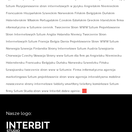
Sztum Pozycjonowanie stron internetowych w języku Angielskim Niemieckim
Francuskim Hiszpańskim Szweckim Norweskim Fińskim Belgijskim Duńskim
Holenderskim Włoskim Portugalskim Czeskim Estońskim Greckim Irlandzkim firma
nformatyczna w Sztumie cennik. Tworzenie Stron WWW Sztum Projektowanie
Stron Internetowych Sztum Anglia Holandia Niemcy Tworzenie Stron
Internetowych Sztum Francja Belgia Dania Projektowanie Stron WWW Sztum
Norwegia Szwecja Finlandia Strony Internetowe Sztum Austria Szwajcaria
Chorwacja Czechy Słowacja Strony www Sztum dla firm po Angielsku Niemiecku
Holendersku Francusku Belgijsku Duńsku Norwesku Szwedzku Fińsku
Szwajcarsku tworzenie stron www w Sztumie. Firma informatyczna agencja
marketingowa Sztum projektowanie stron www agencja interaktywna mobilne
nowoczesne strony internetowe tablety smartfony telefony komórkowe Sztum
firmy. Sztum Studio stron www Interbit dobre opinie.:
Nasze logo: