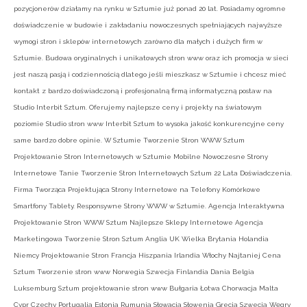
pozycjonerów działamy na rynku w Sztumie już ponad 20 lat. Posiadamy ogromne
doświadczenie w budowie i zakładaniu nowoczesnych spełniających najwyższe
wymogi stron i sklepów internetowych zarówno dla małych i dużych firm w
Sztumie. Budowa oryginalnych i unikatowych stron www oraz ich promocja w sieci
jest naszą pasją i codziennością dlatego jeśli mieszkasz w Sztumie i chcesz mieć
kontakt z bardzo doświadczoną i profesjonalną firmą informatyczną postaw na
Studio Interbit Sztum. Oferujemy najlepsze ceny i projekty na światowym
poziomie Studio stron www Interbit Sztum to wysoka jakość konkurencyjne ceny
same bardzo dobre opinie. W Sztumie Tworzenie Stron WWW Sztum
Projektowanie Stron Internetowych w Sztumie Mobilne Nowoczesne Strony
Internetowe Tanie Tworzenie Stron Internetowych Sztum 22 Lata Doświadczenia.
Firma Tworząca Projektująca Strony Internetowe na Telefony Komórkowe
Smartfony Tablety. Responsywne Strony WWW w Sztumie. Agencja Interaktywna
Projektowanie Stron WWW Sztum Najlepsze Sklepy Internetowe Agencja
Marketingowa Tworzenie Stron Sztum Anglia UK Wielka Brytania Holandia
Niemcy Projektowanie Stron Francja Hiszpania Irlandia Włochy Najtaniej Cena
Sztum Tworzenie stron www Norwegia Szwecja Finlandia Dania Belgia
Luksemburg Sztum projektowanie stron www Bułgaria Łotwa Chorwacja Malta
Cypr Czechy Portugalia Estonia Rumunia Słowacja Słowenia Grecja Szwecja Węgry