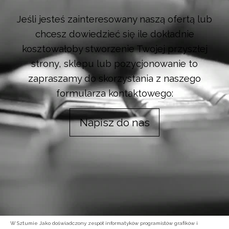
Jeśli jesteś zainteresowany naszą ofertą lub
chcesz dowiedzieć się ile dokładnie
kosztowałoby stworzenie Twojej przyszłej
strony, sklepu lub pozycjonowanie to
zapraszamy do skorzystania z naszego
formularza kontaktowego:
Napisz do nas
W Sztumie Jako doświadczony zespół informatyków programistów grafików i