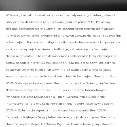
W Świnoujściu Jako doświadczony zespół informatyków programistów grafików i
pozycjonerów działamy na rynku w Świnoujściu już ponad 20 lat. Posiadamy
ogromne doświadczenie w budowie i zakładaniu nowoczesnych spełniających
najwyższe wymogi stron i sklepów internetowych zarówno dla małych i dużych firm
w Świnoujściu. Budowa oryginalnych i unikatowych stron www oraz ich promocja w
sieci jest naszą pasją i codziennością dlatego jeśli mieszkasz w Świnoujściu i
chcesz mieć kontakt z bardzo doświadczoną i profesjonalną firmą informatyczną
postaw na Studio Interbit Świnoujście. Oferujemy najlepsze ceny i projekty na
światowym poziomie Studio stron www Interbit Świnoujście to wysoka jakość
konkurencyjne ceny same bardzo dobre opinie. W Świnoujściu Tworzenie Stron
WWW Świnoujście Projektowanie Stron Internetowych w Świnoujściu Mobilne
Nowoczesne Strony Internetowe Tanie Tworzenie Stron Internetowych
Świnoujście 22 Lata Doświadczenia. Firma Tworząca Projektująca Strony
Internetowe na Telefony Komórkowe Smartfony Tablety. Responsywne Strony
WWW w Świnoujściu. Agencja Interaktywna Projektowanie Stron WWW
Świnoujście Najlepsze Sklepy Internetowe Agencja Marketingowa Tworzenie
Stron Świnoujście Anglia UK Wielka Brytania Holandia Niemcy Projektowanie