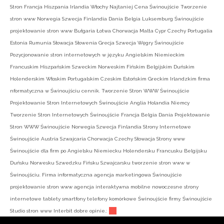
Stron Francja Hiszpania Irlandia Włochy Najtaniej Cena Świnoujście Tworzenie
stron www Norwegia Szwecja Finlandia Dania Belgia Luksemburg Świnoujście
projektowanie stron www Bułgaria Łotwa Chorwacja Malta Cypr Czechy Portugalia
Estonia Rumunia Słowacja Słowenia Grecja Szwecja Węgry Świnoujście
Pozycjonowanie stron internetowych w języku Angielskim Niemieckim
Francuskim Hiszpańskim Szweckim Norweskim Fińskim Belgijskim Duńskim
Holenderskim Włoskim Portugalskim Czeskim Estońskim Greckim Irlandzkim firma
nformatyczna w Świnoujściu cennik. Tworzenie Stron WWW Świnoujście
Projektowanie Stron Internetowych Świnoujście Anglia Holandia Niemcy
Tworzenie Stron Internetowych Świnoujście Francja Belgia Dania Projektowanie
Stron WWW Świnoujście Norwegia Szwecja Finlandia Strony Internetowe
Świnoujście Austria Szwajcaria Chorwacja Czechy Słowacja Strony www
Świnoujście dla firm po Angielsku Niemiecku Holendersku Francusku Belgijsku
Duńsku Norwesku Szwedzku Fińsku Szwajcarsku tworzenie stron www w
Świnoujściu. Firma informatyczna agencja marketingowa Świnoujście
projektowanie stron www agencja interaktywna mobilne nowoczesne strony
internetowe tablety smartfony telefony komórkowe Świnoujście firmy. Świnoujście
Studio stron www Interbit dobre opinie.: