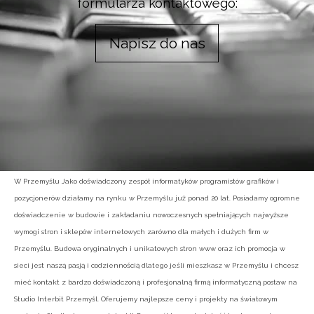
formularza kontaktowego:
Napisz do nas
W Przemyślu Jako doświadczony zespół informatyków programistów grafików i
pozycjonerów działamy na rynku w Przemyślu już ponad 20 lat. Posiadamy ogromne
doświadczenie w budowie i zakładaniu nowoczesnych spełniających najwyższe
wymogi stron i sklepów internetowych zarówno dla małych i dużych firm w
Przemyślu. Budowa oryginalnych i unikatowych stron www oraz ich promocja w
sieci jest naszą pasją i codziennością dlatego jeśli mieszkasz w Przemyślu i chcesz
mieć kontakt z bardzo doświadczoną i profesjonalną firmą informatyczną postaw na
Studio Interbit Przemyśl. Oferujemy najlepsze ceny i projekty na światowym