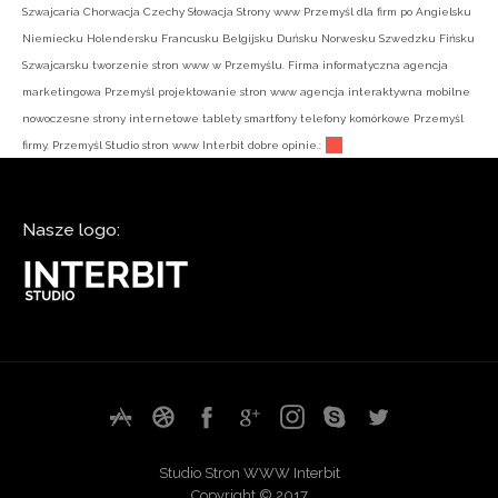
Szwajcaria Chorwacja Czechy Słowacja Strony www Przemyśl dla firm po Angielsku
Niemiecku Holendersku Francusku Belgijsku Duńsku Norwesku Szwedzku Fińsku
Szwajcarsku tworzenie stron www w Przemyślu. Firma informatyczna agencja
marketingowa Przemyśl projektowanie stron www agencja interaktywna mobilne
nowoczesne strony internetowe tablety smartfony telefony komórkowe Przemyśl
firmy. Przemyśl Studio stron www Interbit dobre opinie.:
Nasze logo:
Studio Stron WWW Interbit
Copyright © 2017