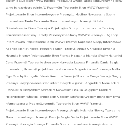
poziomie Studio stron www Interbit Przemyśl to wysoka jakość konkurencyjne ceny
same bardzo dobre opinie. W Przemyślu Tworzenie Stron WWW Przemyśl
Projektowanie Stron Internetowych w Przemyślu Mobilne Nowoczesne Strony
Internetowe Tanie Tworzenie Stron Internetowych Przemyśl 22 Lata
Doświadczenia. Firma Tworząca Projektująca Strony Internetowe na Telefony
Komórkowe Smartfony Tablety. Responsywne Strony WWW w Przemyślu. Agencja
Interaktywna Projektowanie Stron WWW Przemyśl Najlepsze Sklepy Internetowe
Agencja Marketingowa Tworzenie Stron Przemyśl Anglia UK Wielka Brytania
Holandia Niemcy Projektowanie Stron Francja Hiszpania Irlandia Włochy Najtaniej
Cena Przemyśl Tworzenie stron www Norwegia Szwecja Finlandia Dania Belgia
Luksemburg Przemyśl projektowanie stron www Bułgaria Łotwa Chorwacja Malta
Cypr Czechy Portugalia Estonia Rumunia Słowacja Słowenia Grecja Szwecja Węgry
Przemyśl Pozycjonowanie stron internetowych w języku Angielskim Niemieckim
Francuskim Hiszpańskim Szweckim Norweskim Fińskim Belgijskim Duńskim
Holenderskim Włoskim Portugalskim Czeskim Estońskim Greckim Irlandzkim firma
nformatyczna w Przemyślu cennik. Tworzenie Stron WWW Przemyśl
Projektowanie Stron Internetowych Przemyśl Anglia Holandia Niemcy Tworzenie
Stron Internetowych Przemyśl Francja Belgia Dania Projektowanie Stron WWW
Przemyśl Norwegia Szwecja Finlandia Strony Internetowe Przemyśl Austria