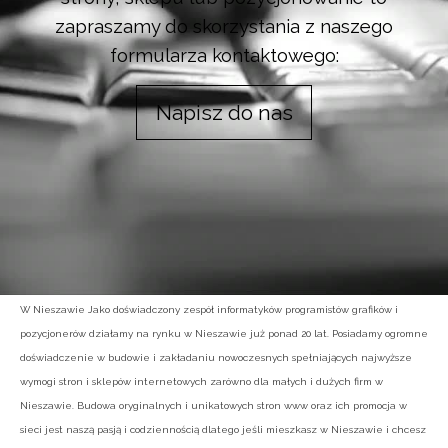
zapraszamy do skorzystania z naszego
formularza kontaktowego:
Napisz do nas
W Nieszawie Jako doświadczony zespół informatyków programistów grafików i
pozycjonerów działamy na rynku w Nieszawie już ponad 20 lat. Posiadamy ogromne
doświadczenie w budowie i zakładaniu nowoczesnych spełniających najwyższe
wymogi stron i sklepów internetowych zarówno dla małych i dużych firm w
Nieszawie. Budowa oryginalnych i unikatowych stron www oraz ich promocja w
sieci jest naszą pasją i codziennością dlatego jeśli mieszkasz w Nieszawie i chcesz