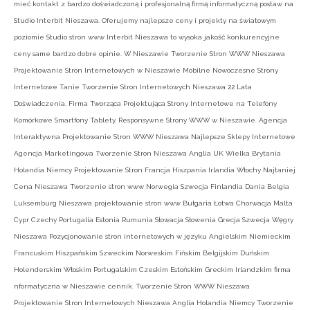
mieć kontakt z bardzo doświadczoną i profesjonalną firmą informatyczną postaw na
Studio Interbit Nieszawa. Oferujemy najlepsze ceny i projekty na światowym
poziomie Studio stron www Interbit Nieszawa to wysoka jakość konkurencyjne
ceny same bardzo dobre opinie. W Nieszawie Tworzenie Stron WWW Nieszawa
Projektowanie Stron Internetowych w Nieszawie Mobilne Nowoczesne Strony
Internetowe Tanie Tworzenie Stron Internetowych Nieszawa 22 Lata
Doświadczenia. Firma Tworząca Projektująca Strony Internetowe na Telefony
Komórkowe Smartfony Tablety. Responsywne Strony WWW w Nieszawie. Agencja
Interaktywna Projektowanie Stron WWW Nieszawa Najlepsze Sklepy Internetowe
Agencja Marketingowa Tworzenie Stron Nieszawa Anglia UK Wielka Brytania
Holandia Niemcy Projektowanie Stron Francja Hiszpania Irlandia Włochy Najtaniej
Cena Nieszawa Tworzenie stron www Norwegia Szwecja Finlandia Dania Belgia
Luksemburg Nieszawa projektowanie stron www Bułgaria Łotwa Chorwacja Malta
Cypr Czechy Portugalia Estonia Rumunia Słowacja Słowenia Grecja Szwecja Węgry
Nieszawa Pozycjonowanie stron internetowych w języku Angielskim Niemieckim
Francuskim Hiszpańskim Szweckim Norweskim Fińskim Belgijskim Duńskim
Holenderskim Włoskim Portugalskim Czeskim Estońskim Greckim Irlandzkim firma
nformatyczna w Nieszawie cennik. Tworzenie Stron WWW Nieszawa
Projektowanie Stron Internetowych Nieszawa Anglia Holandia Niemcy Tworzenie