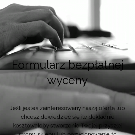
Formularz bezpłatnej
wyceny
Jeśli jesteś zainteresowany naszą ofertą lub
chcesz dowiedzieć się ile dokładnie
kosztowałoby stworzenie Twojej przyszłej
strony, sklepu lub pozycjonowanie to