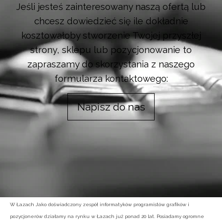
Jeśli jesteś zainteresowany naszą ofertą lub
chcesz dowiedzieć się ile dokładnie
kosztowałoby stworzenie Twojej przyszłej
strony, sklepu lub pozycjonowanie to
zapraszamy do skorzystania z naszego
formularza kontaktowego:
Napisz do nas
W Łazach Jako doświadczony zespół informatyków programistów grafików i
pozycjonerów działamy na rynku w Łazach już ponad 20 lat. Posiadamy ogromne