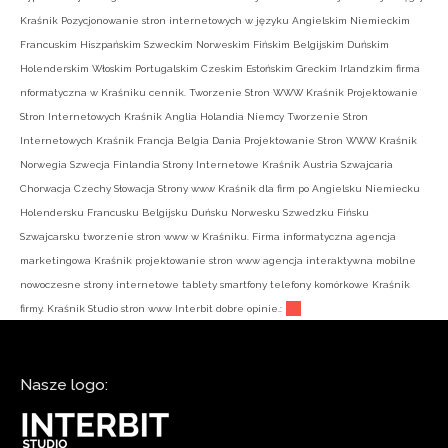
Kraśnik Pozycjonowanie stron internetowych w języku Angielskim Niemieckim
Francuskim Hiszpańskim Szweckim Norweskim Fińskim Belgijskim Duńskim
Holenderskim Włoskim Portugalskim Czeskim Estońskim Greckim Irlandzkim firma
nformatyczna w Kraśniku cennik. Tworzenie Stron WWW Kraśnik Projektowanie
Stron Internetowych Kraśnik Anglia Holandia Niemcy Tworzenie Stron
Internetowych Kraśnik Francja Belgia Dania Projektowanie Stron WWW Kraśnik
Norwegia Szwecja Finlandia Strony Internetowe Kraśnik Austria Szwajcaria
Chorwacja Czechy Słowacja Strony www Kraśnik dla firm po Angielsku Niemiecku
Holendersku Francusku Belgijsku Duńsku Norwesku Szwedzku Fińsku
Szwajcarsku tworzenie stron www w Kraśniku. Firma informatyczna agencja
marketingowa Kraśnik projektowanie stron www agencja interaktywna mobilne
nowoczesne strony internetowe tablety smartfony telefony komórkowe Kraśnik
firmy. Kraśnik Studio stron www Interbit dobre opinie.:
Nasze logo: