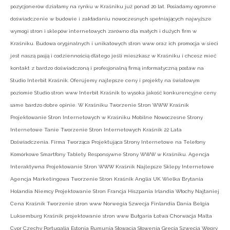
pozycjonerów działamy na rynku w Kraśniku już ponad 20 lat. Posiadamy ogromne
doświadczenie w budowie i zakładaniu nowoczesnych spełniających najwyższe
wymogi stron i sklepów internetowych zarówno dla małych i dużych firm w
Kraśniku. Budowa oryginalnych i unikatowych stron www oraz ich promocja w sieci
jest naszą pasją i codziennością dlatego jeśli mieszkasz w Kraśniku i chcesz mieć
kontakt z bardzo doświadczoną i profesjonalną firmą informatyczną postaw na
Studio Interbit Kraśnik. Oferujemy najlepsze ceny i projekty na światowym
poziomie Studio stron www Interbit Kraśnik to wysoka jakość konkurencyjne ceny
same bardzo dobre opinie. W Kraśniku Tworzenie Stron WWW Kraśnik
Projektowanie Stron Internetowych w Kraśniku Mobilne Nowoczesne Strony
Internetowe Tanie Tworzenie Stron Internetowych Kraśnik 22 Lata
Doświadczenia. Firma Tworząca Projektująca Strony Internetowe na Telefony
Komórkowe Smartfony Tablety. Responsywne Strony WWW w Kraśniku. Agencja
Interaktywna Projektowanie Stron WWW Kraśnik Najlepsze Sklepy Internetowe
Agencja Marketingowa Tworzenie Stron Kraśnik Anglia UK Wielka Brytania
Holandia Niemcy Projektowanie Stron Francja Hiszpania Irlandia Włochy Najtaniej
Cena Kraśnik Tworzenie stron www Norwegia Szwecja Finlandia Dania Belgia
Luksemburg Kraśnik projektowanie stron www Bułgaria Łotwa Chorwacja Malta
Cypr Czechy Portugalia Estonia Rumunia Słowacja Słowenia Grecja Szwecja Węgry