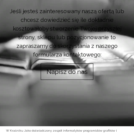
Jeśli jesteś zainteresowany naszą ofertą lub
chcesz dowiedzieć się ile dokładnie
kosztowałoby stworzenie Twojej przyszłej
strony, sklepu lub pozycjonowanie to
zapraszamy do skorzystania z naszego
formularza kontaktowego:
Napisz do nas
W Kraśniku Jako doświadczony zespół informatyków programistów grafików i