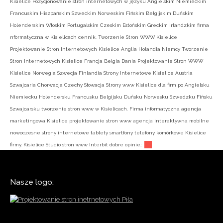
Kisielice Pozycjonowanie stron internetowych w języku Angielskim Niemieckim
Francuskim Hiszpańskim Szweckim Norweskim Fińskim Belgijskim Duńskim
Holenderskim Włoskim Portugalskim Czeskim Estońskim Greckim Irlandzkim firma
nformatyczna w Kisielicach cennik. Tworzenie Stron WWW Kisielice
Projektowanie Stron Internetowych Kisielice Anglia Holandia Niemcy Tworzenie
Stron Internetowych Kisielice Francja Belgia Dania Projektowanie Stron WWW
Kisielice Norwegia Szwecja Finlandia Strony Internetowe Kisielice Austria
Szwajcaria Chorwacja Czechy Słowacja Strony www Kisielice dla firm po Angielsku
Niemiecku Holendersku Francusku Belgijsku Duńsku Norwesku Szwedzku Fińsku
Szwajcarsku tworzenie stron www w Kisielicach. Firma informatyczna agencja
marketingowa Kisielice projektowanie stron www agencja interaktywna mobilne
nowoczesne strony internetowe tablety smartfony telefony komórkowe Kisielice
firmy. Kisielice Studio stron www Interbit dobre opinie.:
Nasze logo: