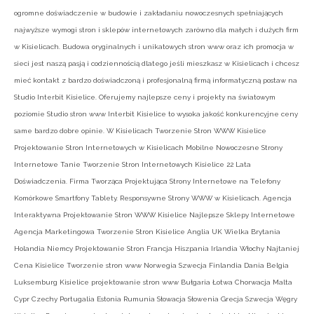
ogromne doświadczenie w budowie i zakładaniu nowoczesnych spełniających
najwyższe wymogi stron i sklepów internetowych zarówno dla małych i dużych firm
w Kisielicach. Budowa oryginalnych i unikatowych stron www oraz ich promocja w
sieci jest naszą pasją i codziennością dlatego jeśli mieszkasz w Kisielicach i chcesz
mieć kontakt z bardzo doświadczoną i profesjonalną firmą informatyczną postaw na
Studio Interbit Kisielice. Oferujemy najlepsze ceny i projekty na światowym
poziomie Studio stron www Interbit Kisielice to wysoka jakość konkurencyjne ceny
same bardzo dobre opinie. W Kisielicach Tworzenie Stron WWW Kisielice
Projektowanie Stron Internetowych w Kisielicach Mobilne Nowoczesne Strony
Internetowe Tanie Tworzenie Stron Internetowych Kisielice 22 Lata
Doświadczenia. Firma Tworząca Projektująca Strony Internetowe na Telefony
Komórkowe Smartfony Tablety. Responsywne Strony WWW w Kisielicach. Agencja
Interaktywna Projektowanie Stron WWW Kisielice Najlepsze Sklepy Internetowe
Agencja Marketingowa Tworzenie Stron Kisielice Anglia UK Wielka Brytania
Holandia Niemcy Projektowanie Stron Francja Hiszpania Irlandia Włochy Najtaniej
Cena Kisielice Tworzenie stron www Norwegia Szwecja Finlandia Dania Belgia
Luksemburg Kisielice projektowanie stron www Bułgaria Łotwa Chorwacja Malta
Cypr Czechy Portugalia Estonia Rumunia Słowacja Słowenia Grecja Szwecja Węgry