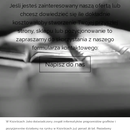
Jeśli jesteś zainteresowany naszą ofertą lub
chcesz dowiedzieć się ile dokładnie
kosztowałoby stworzenie Twojej przyszłej
strony, sklepu lub pozycjonowanie to
zapraszamy do skorzystania z naszego
formularza kontaktowego:
Napisz do nas
W Kisielicach Jako doświadczony zespół informatyków programistów grafików i
pozycjonerów działamy na rynku w Kisielicach już ponad 20 lat. Posiadamy