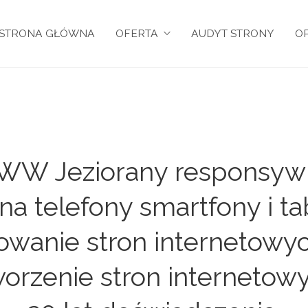
STRONA GŁÓWNA
OFERTA
AUDYT STRONY
OP
WW Jeziorany responsywn
na telefony smartfony i tab
towanie stron internetowy
worzenie stron internetow