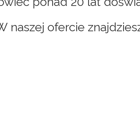
owiec ponad 20 lat doświa
W naszej ofercie znajdziesz
Sklepy internetowe