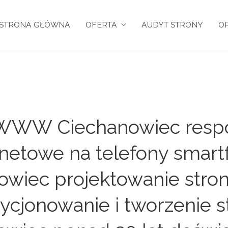
STRONA GŁÓWNA
OFERTA
AUDYT STRONY
OP
n WWW Ciechanowiec resp
ernetowe na telefony smartf
nowiec projektowanie stron
cjonowanie i tworzenie s