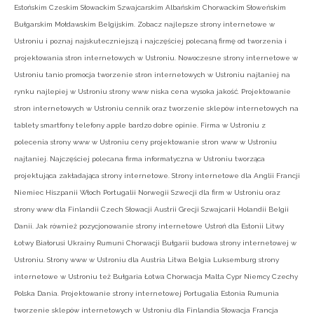
Estońskim Czeskim Słowackim Szwajcarskim Albańskim Chorwackim Słoweńskim
Bułgarskim Mołdawskim Belgijskim. Zobacz najlepsze strony internetowe w
Ustroniu i poznaj najskuteczniejszą i najczęściej polecaną firmę od tworzenia i
projektowania stron internetowych w Ustroniu. Nowoczesne strony internetowe w
Ustroniu tanio promocja tworzenie stron internetowych w Ustroniu najtaniej na
rynku najlepiej w Ustroniu strony www niska cena wysoka jakość. Projektowanie
stron internetowych w Ustroniu cennik oraz tworzenie sklepów internetowych na
tablety smartfony telefony apple bardzo dobre opinie. Firma w Ustroniu z
polecenia strony www w Ustroniu ceny projektowanie stron www w Ustroniu
najtaniej. Najczęściej polecana firma informatyczna w Ustroniu tworząca
projektująca zakładająca strony internetowe. Strony internetowe dla Anglii Francji
Niemiec Hiszpanii Włoch Portugalii Norwegii Szwecji dla firm w Ustroniu oraz
strony www dla Finlandii Czech Słowacji Austrii Grecji Szwajcarii Holandii Belgii
Danii. Jak również pozycjonowanie strony internetowe Ustroń dla Estonii Litwy
Łotwy Białorusi Ukrainy Rumuni Chorwacji Bułgarii budowa strony internetowej w
Ustroniu. Strony www w Ustroniu dla Austria Litwa Belgia Luksemburg strony
internetowe w Ustroniu też Bułgaria Łotwa Chorwacja Malta Cypr Niemcy Czechy
Polska Dania. Projektowanie strony internetowej Portugalia Estonia Rumunia
tworzenie sklepów internetowych w Ustroniu dla Finlandia Słowacja Francja