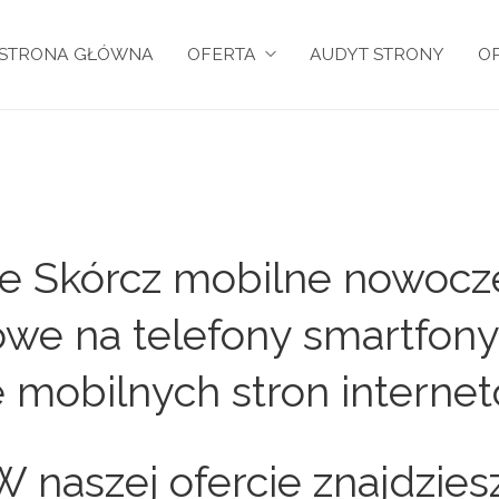
STRONA GŁÓWNA
OFERTA
AUDYT STRONY
OP
we Skórcz mobilne nowocz
owe na telefony smartfony 
 mobilnych stron interne
W naszej ofercie znajdziesz