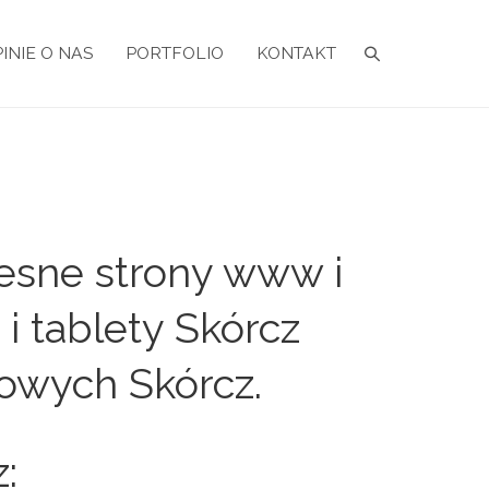
INIE O NAS
PORTFOLIO
KONTAKT
esne strony www i
i tablety Skórcz
towych Skórcz.
: