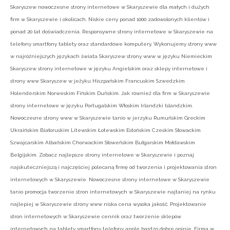
Skaryszew nowoczesne strony internetowe w Skaryszewie dla małych i dużych
firm w Skaryszewie i okolicach. Niskie ceny ponad 1000 zadowolonych klientów i
ponad 20 lat doświadczenia. Responsywne strony internetowe w Skaryszewie na
telefony smartfony tablety oraz standardowe komputery. Wykonujemy strony www
w najróżniejszych językach świata Skaryszew strony www w języku Niemieckim
Skaryszew strony internetowe w języku Angielskim oraz sklepy internetowe i
strony www Skaryszew w jeżyku Hiszpańskim Francuskim Szwedzkim
Holenderskim Norweskim Fińskim Duńskim. Jak również dla firm w Skaryszewie
strony internetowe w języku Portugalskim Włoskim Irlandzki Islandzkim.
Nowoczesne strony www w Skaryszewie tanio w jerzyku Rumuńskim Greckim
Ukraińskim Białoruskim Litewskim Łotewskim Estońskim Czeskim Słowackim
Szwajcarskim Albańskim Chorwackim Słoweńskim Bułgarskim Mołdawskim
Belgijskim. Zobacz najlepsze strony internetowe w Skaryszewie i poznaj
najskuteczniejszą i najczęściej polecaną firmę od tworzenia i projektowania stron
internetowych w Skaryszewie. Nowoczesne strony internetowe w Skaryszewie
tanio promocja tworzenie stron internetowych w Skaryszewie najtaniej na rynku
najlepiej w Skaryszewie strony www niska cena wysoka jakość. Projektowanie
stron internetowych w Skaryszewie cennik oraz tworzenie sklepów
internetowych na tablety smartfony telefony apple bardzo dobre opinie. Firma w