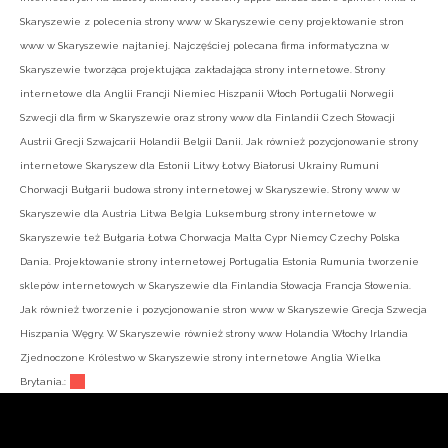
Skaryszewie z polecenia strony www w Skaryszewie ceny projektowanie stron
www w Skaryszewie najtaniej. Najczęściej polecana firma informatyczna w
Skaryszewie tworząca projektująca zakładająca strony internetowe. Strony
internetowe dla Anglii Francji Niemiec Hiszpanii Włoch Portugalii Norwegii
Szwecji dla firm w Skaryszewie oraz strony www dla Finlandii Czech Słowacji
Austrii Grecji Szwajcarii Holandii Belgii Danii. Jak również pozycjonowanie strony
internetowe Skaryszew dla Estonii Litwy Łotwy Białorusi Ukrainy Rumuni
Chorwacji Bułgarii budowa strony internetowej w Skaryszewie. Strony www w
Skaryszewie dla Austria Litwa Belgia Luksemburg strony internetowe w
Skaryszewie też Bułgaria Łotwa Chorwacja Malta Cypr Niemcy Czechy Polska
Dania. Projektowanie strony internetowej Portugalia Estonia Rumunia tworzenie
sklepów internetowych w Skaryszewie dla Finlandia Słowacja Francja Słowenia.
Jak również tworzenie i pozycjonowanie stron www w Skaryszewie Grecja Szwecja
Hiszpania Węgry. W Skaryszewie również strony www Holandia Włochy Irlandia
Zjednoczone Królestwo w Skaryszewie strony internetowe Anglia Wielka
Brytania.: