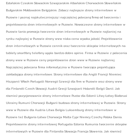
Estońskim Czeskim Słowackim Szwajcarskim Albańskim Chorwackim Słoweńskim
Bułgarskim Mołdawskim Belgijskim. Zobacz najlepsze strony internetowe w
Pszowie i poznaj najskuteczniejszą i najczęściej polecaną firmę od tworzenia i
projektowania stron internetowych w Pszowie. Nowoczesne strony internetowe w
Pszowie tanio promocja tworzenie stron internetowych w Pszowie najtaniej na
rynku najlepiej w Pszowie strony www niska cena wysoka jakość. Projektowanie
stron internetowych w Pszowie cennik oraz tworzenie sklepów internetowych na
tablety smartfony telefony apple bardzo dobre opinie. Firma w Pszowie z polecenia
strony www w Pszowie ceny projektowanie stron www w Pszowie najtaniej.
Najczęściej polecana firma informatyczna w Pszowie tworząca projektująca
zakładająca strony internetowe. Strony internetowe dla Anglii Francji Niemiec
Hiszpanii Włoch Portugalii Norwegii Szwecji dla firm w Pszowie oraz strony www
dla Finlandii Czech Słowacji Austrii Grecji Szwajcarii Holandii Belgii Danii. Jak
również pozycjonowanie strony internetowe Pszów dla Estonii Litwy Łotwy Białorusi
Ukrainy Rumuni Chorwacji Bułgarii budowa strony internetowej w Pszowie. Strony
www w Pszowie dla Austria Litwa Belgia Luksemburg strony internetowe w
Pszowie też Bułgaria Łotwa Chorwacja Malta Cypr Niemcy Czechy Polska Dania.
Projektowanie strony internetowej Portugalia Estonia Rumunia tworzenie sklepów
internetowych w Pszowie dla Finlandia Słowacja Francja Słowenia. Jak również