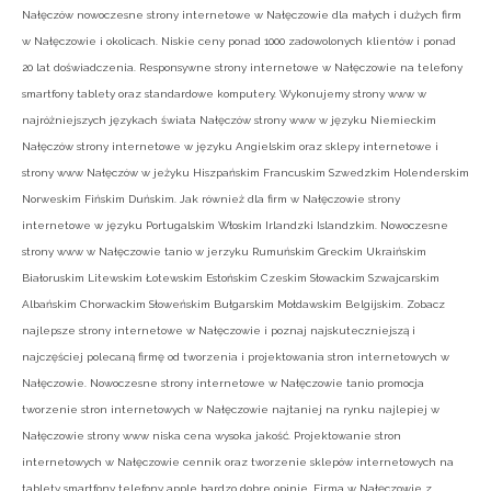
Nałęczów nowoczesne strony internetowe w Nałęczowie dla małych i dużych firm
w Nałęczowie i okolicach. Niskie ceny ponad 1000 zadowolonych klientów i ponad
20 lat doświadczenia. Responsywne strony internetowe w Nałęczowie na telefony
smartfony tablety oraz standardowe komputery. Wykonujemy strony www w
najróżniejszych językach świata Nałęczów strony www w języku Niemieckim
Nałęczów strony internetowe w języku Angielskim oraz sklepy internetowe i
strony www Nałęczów w jeżyku Hiszpańskim Francuskim Szwedzkim Holenderskim
Norweskim Fińskim Duńskim. Jak również dla firm w Nałęczowie strony
internetowe w języku Portugalskim Włoskim Irlandzki Islandzkim. Nowoczesne
strony www w Nałęczowie tanio w jerzyku Rumuńskim Greckim Ukraińskim
Białoruskim Litewskim Łotewskim Estońskim Czeskim Słowackim Szwajcarskim
Albańskim Chorwackim Słoweńskim Bułgarskim Mołdawskim Belgijskim. Zobacz
najlepsze strony internetowe w Nałęczowie i poznaj najskuteczniejszą i
najczęściej polecaną firmę od tworzenia i projektowania stron internetowych w
Nałęczowie. Nowoczesne strony internetowe w Nałęczowie tanio promocja
tworzenie stron internetowych w Nałęczowie najtaniej na rynku najlepiej w
Nałęczowie strony www niska cena wysoka jakość. Projektowanie stron
internetowych w Nałęczowie cennik oraz tworzenie sklepów internetowych na
tablety smartfony telefony apple bardzo dobre opinie. Firma w Nałęczowie z