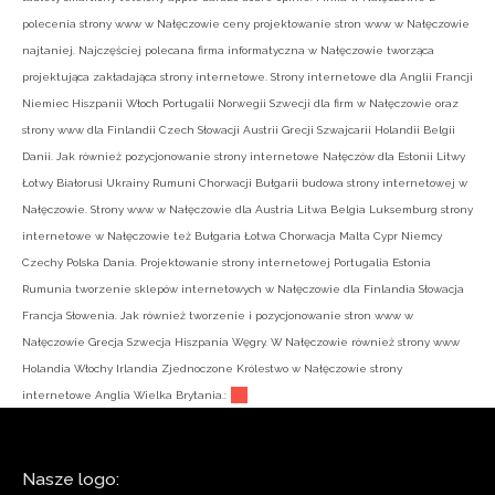
polecenia strony www w Nałęczowie ceny projektowanie stron www w Nałęczowie
najtaniej. Najczęściej polecana firma informatyczna w Nałęczowie tworząca
projektująca zakładająca strony internetowe. Strony internetowe dla Anglii Francji
Niemiec Hiszpanii Włoch Portugalii Norwegii Szwecji dla firm w Nałęczowie oraz
strony www dla Finlandii Czech Słowacji Austrii Grecji Szwajcarii Holandii Belgii
Danii. Jak również pozycjonowanie strony internetowe Nałęczów dla Estonii Litwy
Łotwy Białorusi Ukrainy Rumuni Chorwacji Bułgarii budowa strony internetowej w
Nałęczowie. Strony www w Nałęczowie dla Austria Litwa Belgia Luksemburg strony
internetowe w Nałęczowie też Bułgaria Łotwa Chorwacja Malta Cypr Niemcy
Czechy Polska Dania. Projektowanie strony internetowej Portugalia Estonia
Rumunia tworzenie sklepów internetowych w Nałęczowie dla Finlandia Słowacja
Francja Słowenia. Jak również tworzenie i pozycjonowanie stron www w
Nałęczowie Grecja Szwecja Hiszpania Węgry. W Nałęczowie również strony www
Holandia Włochy Irlandia Zjednoczone Królestwo w Nałęczowie strony
internetowe Anglia Wielka Brytania.:
Nasze logo: