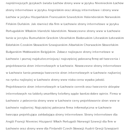
najróżniejszych językach świata Łochów strony www w języku Niemieckim Łochów
strony internetowe w języku Angielskim oraz sklepy internetowe i strony www
Łochów w jeżyku Hiszpańskim Francuskim Szwedzkim Holenderskim Norweskim
Fińskim Duńskim. Jak również dla firm w Łochowie strony internetowe w języku
Portugalskim Włoskim Irlandzki Islandzkim. Nowoczesne strony www w Łochowie
tanio w jerzyku Rumuńskim Greckim Ukraińskim Białoruskim Litewskim Łotewskim
Estońskim Czeskim Słowackim Szwajcarskim Albańskim Chorwackim Słoweńskim
Bułgarskim Mołdawskim Belgijskim. Zobacz najlepsze strony internetowe w
Łochowie i poznaj najskuteczniejszą i najczęściej polecaną firmę od tworzenia i
projektowania stron internetowych w Łochowie. Nowoczesne strony internetowe
w Łochowie tanio promocja tworzenie stron internetowych w Łochowie najtaniej
na rynku najlepiej w Łochowie strony www niska cena wysoka jakość.
Projektowanie stron internetowych w Łochowie cennik oraz tworzenie sklepów
internetowych na tablety smartfony telefony apple bardzo dobre opinie. Firma w
Łochowie z polecenia strony www w Łochowie ceny projektowanie stron www w
Łochowie najtaniej. Najczęściej polecana firma informatyczna w Łochowie
tworząca projektująca zakładająca strony internetowe. Strony internetowe dla
Anglii Francji Niemiec Hiszpanii Włoch Portugalii Norwegii Szwecji dla firm w
Łochowie oraz strony www dla Finlandii Czech Słowacji Austrii Grecji Szwajcarii