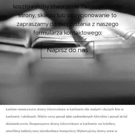
kosztowałoby stworzenie Twojej przyszłej
strony, sklepu lub pozycjonowanie to
zapraszamy do skorzystania z naszego
formularza kontaktowego:
Napisz do nas
Łochów nowoczesne strony internetowe w Łochowie dla małych i dużych firm w
Łochowie i okolicach. Niskie ceny ponad 1000 zadowolonych klientów i ponad 20 lat
doświadczenia. Responsywne strony internetowe w Łochowie na telefony
smartfony tablety oraz standardowe komputery. Wykonujemy strony www w