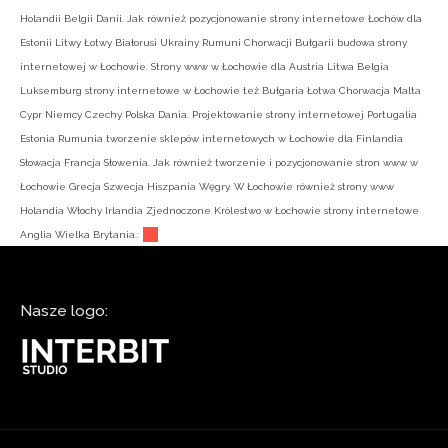
Holandii Belgii Danii. Jak również pozycjonowanie strony internetowe Łochów dla
Estonii Litwy Łotwy Białorusi Ukrainy Rumuni Chorwacji Bułgarii budowa strony
internetowej w Łochowie. Strony www w Łochowie dla Austria Litwa Belgia
Luksemburg strony internetowe w Łochowie też Bułgaria Łotwa Chorwacja Malta
Cypr Niemcy Czechy Polska Dania. Projektowanie strony internetowej Portugalia
Estonia Rumunia tworzenie sklepów internetowych w Łochowie dla Finlandia
Słowacja Francja Słowenia. Jak również tworzenie i pozycjonowanie stron www w
Łochowie Grecja Szwecja Hiszpania Węgry. W Łochowie również strony www
Holandia Włochy Irlandia Zjednoczone Królestwo w Łochowie strony internetowe
Anglia Wielka Brytania.:
Nasze logo: