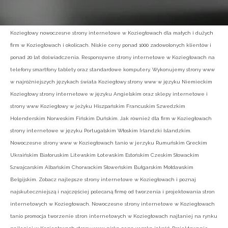
Koziegłowy nowoczesne strony internetowe w Koziegłowach dla małych i dużych
firm w Koziegłowach i okolicach. Niskie ceny ponad 1000 zadowolonych klientów i
ponad 20 lat doświadczenia. Responsywne strony internetowe w Koziegłowach na
telefony smartfony tablety oraz standardowe komputery. Wykonujemy strony www
w najróżniejszych językach świata Koziegłowy strony www w języku Niemieckim
Koziegłowy strony internetowe w języku Angielskim oraz sklepy internetowe i
strony www Koziegłowy w jeżyku Hiszpańskim Francuskim Szwedzkim
Holenderskim Norweskim Fińskim Duńskim. Jak również dla firm w Koziegłowach
strony internetowe w języku Portugalskim Włoskim Irlandzki Islandzkim.
Nowoczesne strony www w Koziegłowach tanio w jerzyku Rumuńskim Greckim
Ukraińskim Białoruskim Litewskim Łotewskim Estońskim Czeskim Słowackim
Szwajcarskim Albańskim Chorwackim Słoweńskim Bułgarskim Mołdawskim
Belgijskim. Zobacz najlepsze strony internetowe w Koziegłowach i poznaj
najskuteczniejszą i najczęściej polecaną firmę od tworzenia i projektowania stron
internetowych w Koziegłowach. Nowoczesne strony internetowe w Koziegłowach
tanio promocja tworzenie stron internetowych w Koziegłowach najtaniej na rynku