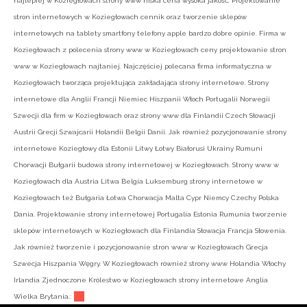
najlepiej w Koziegłowach strony www niska cena wysoka jakość. Projektowanie
stron internetowych w Koziegłowach cennik oraz tworzenie sklepów
internetowych na tablety smartfony telefony apple bardzo dobre opinie. Firma w
Koziegłowach z polecenia strony www w Koziegłowach ceny projektowanie stron
www w Koziegłowach najtaniej. Najczęściej polecana firma informatyczna w
Koziegłowach tworząca projektująca zakładająca strony internetowe. Strony
internetowe dla Anglii Francji Niemiec Hiszpanii Włoch Portugalii Norwegii
Szwecji dla firm w Koziegłowach oraz strony www dla Finlandii Czech Słowacji
Austrii Grecji Szwajcarii Holandii Belgii Danii. Jak również pozycjonowanie strony
internetowe Koziegłowy dla Estonii Litwy Łotwy Białorusi Ukrainy Rumuni
Chorwacji Bułgarii budowa strony internetowej w Koziegłowach. Strony www w
Koziegłowach dla Austria Litwa Belgia Luksemburg strony internetowe w
Koziegłowach też Bułgaria Łotwa Chorwacja Malta Cypr Niemcy Czechy Polska
Dania. Projektowanie strony internetowej Portugalia Estonia Rumunia tworzenie
sklepów internetowych w Koziegłowach dla Finlandia Słowacja Francja Słowenia.
Jak również tworzenie i pozycjonowanie stron www w Koziegłowach Grecja
Szwecja Hiszpania Węgry. W Koziegłowach również strony www Holandia Włochy
Irlandia Zjednoczone Królestwo w Koziegłowach strony internetowe Anglia
Wielka Brytania.: