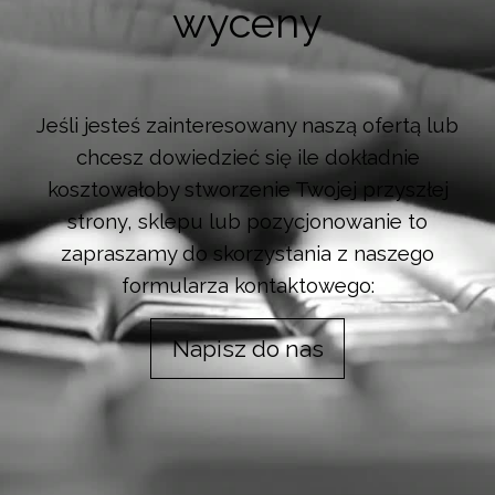
wyceny
Jeśli jesteś zainteresowany naszą ofertą lub
chcesz dowiedzieć się ile dokładnie
kosztowałoby stworzenie Twojej przyszłej
strony, sklepu lub pozycjonowanie to
zapraszamy do skorzystania z naszego
formularza kontaktowego:
Napisz do nas