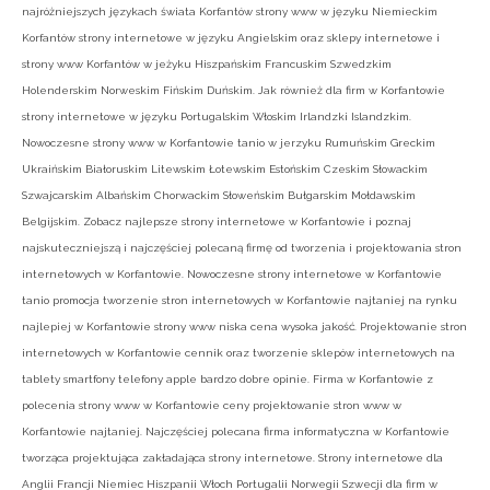
najróżniejszych językach świata Korfantów strony www w języku Niemieckim
Korfantów strony internetowe w języku Angielskim oraz sklepy internetowe i
strony www Korfantów w jeżyku Hiszpańskim Francuskim Szwedzkim
Holenderskim Norweskim Fińskim Duńskim. Jak również dla firm w Korfantowie
strony internetowe w języku Portugalskim Włoskim Irlandzki Islandzkim.
Nowoczesne strony www w Korfantowie tanio w jerzyku Rumuńskim Greckim
Ukraińskim Białoruskim Litewskim Łotewskim Estońskim Czeskim Słowackim
Szwajcarskim Albańskim Chorwackim Słoweńskim Bułgarskim Mołdawskim
Belgijskim. Zobacz najlepsze strony internetowe w Korfantowie i poznaj
najskuteczniejszą i najczęściej polecaną firmę od tworzenia i projektowania stron
internetowych w Korfantowie. Nowoczesne strony internetowe w Korfantowie
tanio promocja tworzenie stron internetowych w Korfantowie najtaniej na rynku
najlepiej w Korfantowie strony www niska cena wysoka jakość. Projektowanie stron
internetowych w Korfantowie cennik oraz tworzenie sklepów internetowych na
tablety smartfony telefony apple bardzo dobre opinie. Firma w Korfantowie z
polecenia strony www w Korfantowie ceny projektowanie stron www w
Korfantowie najtaniej. Najczęściej polecana firma informatyczna w Korfantowie
tworząca projektująca zakładająca strony internetowe. Strony internetowe dla
Anglii Francji Niemiec Hiszpanii Włoch Portugalii Norwegii Szwecji dla firm w