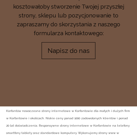
kosztowałoby stworzenie Twojej przyszłej
strony, sklepu lub pozycjonowanie to
zapraszamy do skorzystania z naszego
formularza kontaktowego:
Napisz do nas
Korfantów nowoczesne strony internetowe w Korfantowie dla małych i dużych firm
w Korfantowie i okolicach. Niskie ceny ponad 1000 zadowolonych klientów i ponad
20 lat doświadczenia. Responsywne strony internetowe w Korfantowie na telefony
smartfony tablety oraz standardowe komputery. Wykonujemy strony www w