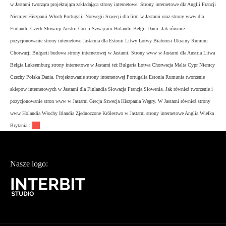
w Jastarni tworząca projektująca zakładająca strony internetowe. Strony internetowe dla Anglii Francji
Niemiec Hiszpanii Włoch Portugalii Norwegii Szwecji dla firm w Jastarni oraz strony www dla
Finlandii Czech Słowacji Austrii Grecji Szwajcarii Holandii Belgii Danii. Jak również
pozycjonowanie strony internetowe Jastarnia dla Estonii Litwy Łotwy Białorusi Ukrainy Rumuni
Chorwacji Bułgarii budowa strony internetowej w Jastarni. Strony www w Jastarni dla Austria Litwa
Belgia Luksemburg strony internetowe w Jastarni też Bułgaria Łotwa Chorwacja Malta Cypr Niemcy
Czechy Polska Dania. Projektowanie strony internetowej Portugalia Estonia Rumunia tworzenie
sklepów internetowych w Jastarni dla Finlandia Słowacja Francja Słowenia. Jak również tworzenie i
pozycjonowanie stron www w Jastarni Grecja Szwecja Hiszpania Węgry. W Jastarni również strony
www Holandia Włochy Irlandia Zjednoczone Królestwo w Jastarni strony internetowe Anglia Wielka
Brytania.:
Nasze logo: