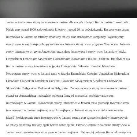
Jastarnia nowoczesne strony internetowe w Jastarni dla małych i dużych firm w Jastarni i okolicach.
Niskie ceny ponad 1000 zadowolonych klientów i ponad 20 lat doświadczenia. Responsywne strony
internetowe w Jastarni na telefony smartfony tablety oraz standardowe komputery. Wykonujemy
strony www w najróżniejszych językach świata Jastarnia strony www w języku Niemieckim Jastarnia
strony internetowe w języku Angielskim oraz sklepy internetowe i strony www Jastarnia w jeżyku
Hiszpańskim Francuskim Szwedzkim Holenderskim Norweskim Fińskim Duńskim. Jak również dla
firm w Jastarni strony internetowe w języku Portugalskim Włoskim Irlandzki Islandzkim.
Nowoczesne strony www w Jastarni tanio w jerzyku Rumuńskim Greckim Ukraińskim Białoruskim
Litewskim Łotewskim Estońskim Czeskim Słowackim Szwajcarskim Albańskim Chorwackim
Słoweńskim Bułgarskim Mołdawskim Belgijskim. Zobacz najlepsze strony internetowe w Jastarni i
poznaj najskuteczniejszą i najczęściej polecaną firmę od tworzenia i projektowania stron
internetowych w Jastarni. Nowoczesne strony internetowe w Jastarni tanio promocja tworzenie stron
internetowych w Jastarni najtaniej na rynku najlepiej w Jastarni strony www niska cena wysoka
jakość. Projektowanie stron internetowych w Jastarni cennik oraz tworzenie sklepów internetowych
na tablety smartfony telefony apple bardzo dobre opinie. Firma w Jastarni z polecenia strony www w
Jastarni ceny projektowanie stron www w Jastarni najtaniej. Najczęściej polecana firma informatyczna