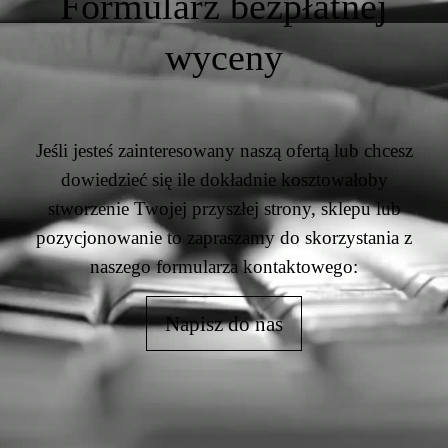
Formularz bezpłatnej
wyceny
Jeśli jesteś zainteresowany naszą ofertą lub chcesz
dowiedzieć się ile dokładnie kosztowałoby
stworzenie Twojej przyszłej strony, sklepu lub
pozycjonowanie to zapraszamy do skorzystania z
naszego formularza kontaktowego:
Napisz do nas