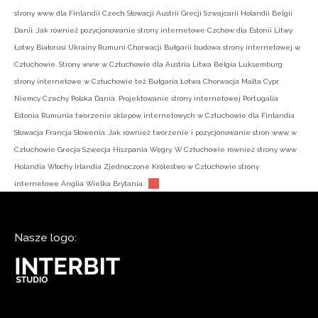
strony www dla Finlandii Czech Słowacji Austrii Grecji Szwajcarii Holandii Belgii
Danii. Jak również pozycjonowanie strony internetowe Czchów dla Estonii Litwy
Łotwy Białorusi Ukrainy Rumuni Chorwacji Bułgarii budowa strony internetowej w
Człuchowie. Strony www w Człuchowie dla Austria Litwa Belgia Luksemburg
strony internetowe w Człuchowie też Bułgaria Łotwa Chorwacja Malta Cypr
Niemcy Czechy Polska Dania. Projektowanie strony internetowej Portugalia
Estonia Rumunia tworzenie sklepów internetowych w Człuchowie dla Finlandia
Słowacja Francja Słowenia. Jak również tworzenie i pozycjonowanie stron www w
Człuchowie Grecja Szwecja Hiszpania Węgry. W Człuchowie również strony www
Holandia Włochy Irlandia Zjednoczone Królestwo w Człuchowie strony
internetowe Anglia Wielka Brytania.:
Nasze logo: