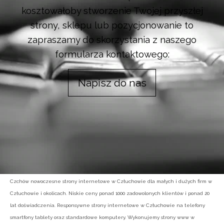
kosztowałoby stworzenie Twojej przyszłej
strony, sklepu lub pozycjonowanie to
zapraszamy do skorzystania z naszego
formularza kontaktowego:
Napisz do nas
Czchów nowoczesne strony internetowe w Człuchowie dla małych i dużych firm w
Człuchowie i okolicach. Niskie ceny ponad 1000 zadowolonych klientów i ponad 20
lat doświadczenia. Responsywne strony internetowe w Człuchowie na telefony
smartfony tablety oraz standardowe komputery. Wykonujemy strony www w