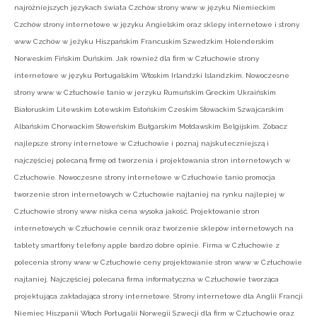
najróżniejszych językach świata Czchów strony www w języku Niemieckim
Czchów strony internetowe w języku Angielskim oraz sklepy internetowe i strony
www Czchów w jeżyku Hiszpańskim Francuskim Szwedzkim Holenderskim
Norweskim Fińskim Duńskim. Jak również dla firm w Człuchowie strony
internetowe w języku Portugalskim Włoskim Irlandzki Islandzkim. Nowoczesne
strony www w Człuchowie tanio w jerzyku Rumuńskim Greckim Ukraińskim
Białoruskim Litewskim Łotewskim Estońskim Czeskim Słowackim Szwajcarskim
Albańskim Chorwackim Słoweńskim Bułgarskim Mołdawskim Belgijskim. Zobacz
najlepsze strony internetowe w Człuchowie i poznaj najskuteczniejszą i
najczęściej polecaną firmę od tworzenia i projektowania stron internetowych w
Człuchowie. Nowoczesne strony internetowe w Człuchowie tanio promocja
tworzenie stron internetowych w Człuchowie najtaniej na rynku najlepiej w
Człuchowie strony www niska cena wysoka jakość. Projektowanie stron
internetowych w Człuchowie cennik oraz tworzenie sklepów internetowych na
tablety smartfony telefony apple bardzo dobre opinie. Firma w Człuchowie z
polecenia strony www w Człuchowie ceny projektowanie stron www w Człuchowie
najtaniej. Najczęściej polecana firma informatyczna w Człuchowie tworząca
projektująca zakładająca strony internetowe. Strony internetowe dla Anglii Francji
Niemiec Hiszpanii Włoch Portugalii Norwegii Szwecji dla firm w Człuchowie oraz