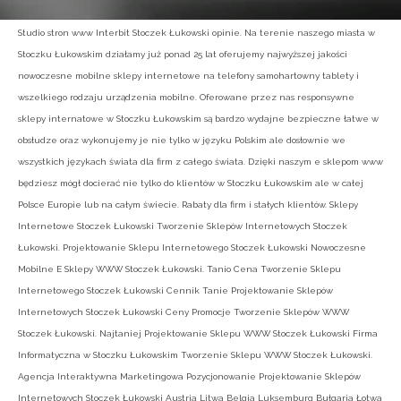
Studio stron www Interbit Stoczek Łukowski opinie. Na terenie naszego miasta w
Stoczku Łukowskim działamy już ponad 25 lat oferujemy najwyższej jakości
nowoczesne mobilne sklepy internetowe na telefony samohartowny tablety i
wszelkiego rodzaju urządzenia mobilne. Oferowane przez nas responsywne
sklepy internatowe w Stoczku Łukowskim są bardzo wydajne bezpieczne łatwe w
obsłudze oraz wykonujemy je nie tylko w języku Polskim ale dosłownie we
wszystkich językach świata dla firm z całego świata. Dzięki naszym e sklepom www
będziesz mógł docierać nie tylko do klientów w Stoczku Łukowskim ale w całej
Polsce Europie lub na całym świecie. Rabaty dla firm i stałych klientów. Sklepy
Internetowe Stoczek Łukowski Tworzenie Sklepów Internetowych Stoczek
Łukowski. Projektowanie Sklepu Internetowego Stoczek Łukowski Nowoczesne
Mobilne E Sklepy WWW Stoczek Łukowski. Tanio Cena Tworzenie Sklepu
Internetowego Stoczek Łukowski Cennik Tanie Projektowanie Sklepów
Internetowych Stoczek Łukowski Ceny Promocje Tworzenie Sklepów WWW
Stoczek Łukowski. Najtaniej Projektowanie Sklepu WWW Stoczek Łukowski Firma
Informatyczna w Stoczku Łukowskim Tworzenie Sklepu WWW Stoczek Łukowski.
Agencja Interaktywna Marketingowa Pozycjonowanie Projektowanie Sklepów
Internetowych Stoczek Łukowski Austria Litwa Belgia Luksemburg Bułgaria Łotwa