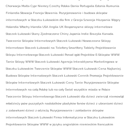
Chorwacja Malta Cypr Niemcy Czechy Polska Dania Portugalia Estonia Rumunia
Finlandia Słowacja Francja Słowenia. Pozycjonowanie i budowa sklepów
internetowych w Stoczku Łukowskim dla firm z Grecja Szwecja Hiszpania Węgry
Holandia Włochy Irlandia USA Anglia UK Responsywne sklepy internetowe
Stoczek Łukowski Stany Zjednoczone Chiny Japonia Indie Brazylia Kanada.
Tworzenie Sklepów Internetowych Stoczek Łukowski Nowoczesne Sklepy
Internetowe Stoczek Łukowski na Telefony Smartfony Tablety. Projektowanie
Sklepu Internetowego Stoczek Łukowski Ponad 1500 Projektów E-Sklepów WWW.
Tanie Sklepy WWW Stoczek Łukowski Agencja Interaktywna Marketingowa w
Stoczku Łukowskim Tworzenie Sklepów WWW Stoczek Łukowski Cena Najtaniej.
Budowa Sklepów Internatowych Stoczek Łukowski Cennik Promocja Projektowanie
Sklepów Internetowych Stoczek Łukowski Ceny Tanie Pozycjonowanie Sklepów
Internetowych na całą Polskę lub na cały Świat wszystkie miasta w Polsce
Tworzenie Sklepu Internetowego Stoczek Łukowski dla dzieci zwierząt niemowląt
młodzieży psów puszystych nastolatków plastyków fanów dzieci z ubraniami dzieci
z zabawkami dzieci z odzieżą. Pozycjonowanie i zakładanie sklepów
internetowych Stoczek Łukowski Firma Informatyczna w Stoczku Łukowskim
Projektowanie Sklepów WWW w języku angielskim niemieckim francuskim