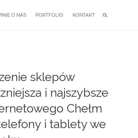
INIE O NAS
PORTFOLIO
KONTAKT
rzenie sklepów
iejsza i najszybsze
nternetowego Chełm
elefony i tablety we