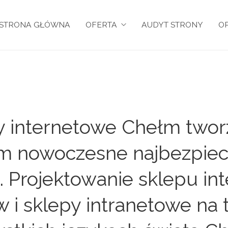
STRONA GŁÓWNA
OFERTA
AUDYT STRONY
OP
py internetowe Chełm two
m nowoczesne najbezpieczn
e. Projektowanie sklepu i
i sklepy intranetowe na t