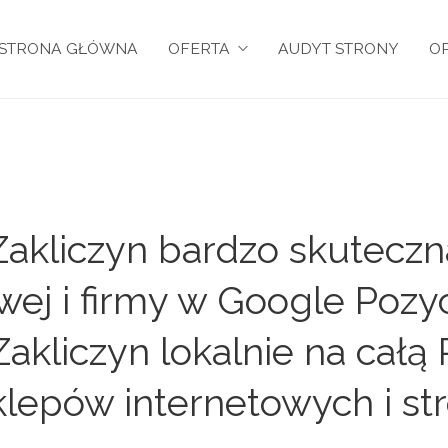
STRONA GŁÓWNA
OFERTA
AUDYT STRONY
OP
akliczyn bardzo skuteczn
owej i firmy w Google Pozy
akliczyn lokalnie na całą 
lepów internetowych i st