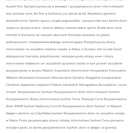
dużych firm. Specjalizujemy się w promocji i pozycjonowaniu stron internetowych
oraz sklepów www dla firm w Suchaniu już ponad 20 lat. Posiadamy ogromne
doświadczenie, bardzo zgrany zespół programistów i pozycjnerów oraz bardzo duże
zaplecze pozycjnerskie. Zawsze dbamy o bardzo dobre opinie Studio stron www
Interbit w Suchaniu od naszych obecnych Klientów stawiamy na jakość
profesjonalizm i kompleksową obsługę marketingową. Pozycjonujemy strony
internetowe na wszystkie możliwe miasta w Polsce w Europie lub na cały Świat
obsługujemy tworzymy projektujemy i pozycjonujemy sklepy www i strony
internetowe dosłownie we wszystkich językach świata w tym przede wszystkim
pozycjonujemy w języku Polskim Angielskim Niemieckim Hiszpańskim Francuskim
Włoskim Norweskim Szweckim Holenderskim Duńskim Belgijskim Szwajcarskim
Chińskim Japońskim Indyjskim Fińskim Irlandzkim Portugalskim Brazylijskim i wielu
innych. Pozycjonowanie Suchań! Pozycjonowanie Stron Internetowych Suchań
Pozycjonowanie Strony Internetowej Suchań Tanio. Promocja Cena Pozycjonowanie
Stron WWW Suchań Najtaniej Cennik Pozycjonowanie Stron Suchań. w Mapach
Google Lokalnie na Całą Polskę Suchań Pozycjonowanie stron na wszystkie miasta
w Polsce Firma pozycjonująca strony i sklepy internetowe Suchań Ceny pierwsze
miesiące gratis za darmo pozycjonowanie Suchań. stron w Google za granicą