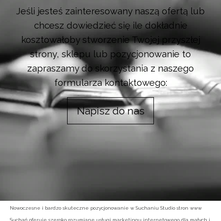
Jeśli jesteś zainteresowany naszą ofertą lub
chcesz dowiedzieć się ile dokładnie
kosztowałoby stworzenie Twojej przyszłej
strony, sklepu lub pozycjonowanie to
zapraszamy do skorzystania z naszego
formularza kontaktowego:
Napisz do nas
Nowoczesne i bardzo skuteczne pozycjonowanie w Suchaniu Studio stron www
Suchań oferuje szeroko rozumiane usługi marketingu internetowego dla małych i