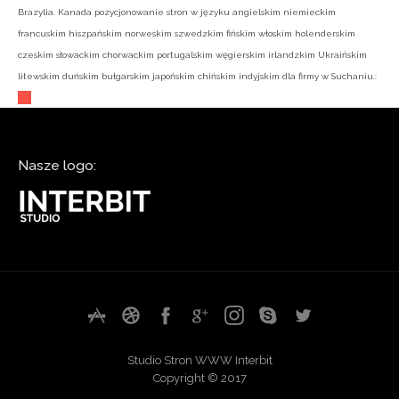
Brazylia. Kanada pozycjonowanie stron w języku angielskim niemieckim
francuskim hiszpańskim norweskim szwedzkim fińskim włoskim holenderskim
czeskim słowackim chorwackim portugalskim węgierskim irlandzkim Ukraińskim
litewskim duńskim bułgarskim japońskim chińskim indyjskim dla firmy w Suchaniu.:
Nasze logo:
Studio Stron WWW Interbit
Copyright © 2017