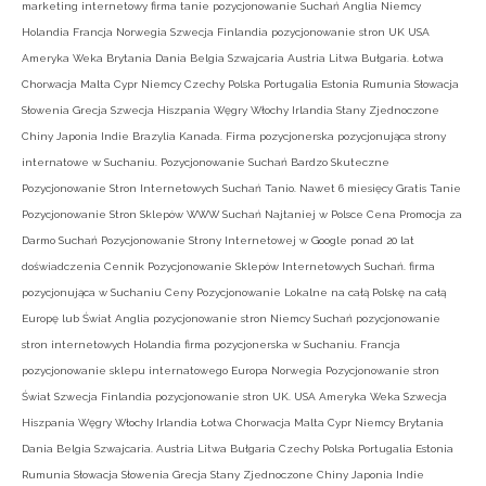
marketing internetowy firma tanie pozycjonowanie Suchań Anglia Niemcy
Holandia Francja Norwegia Szwecja Finlandia pozycjonowanie stron UK USA
Ameryka Weka Brytania Dania Belgia Szwajcaria Austria Litwa Bułgaria. Łotwa
Chorwacja Malta Cypr Niemcy Czechy Polska Portugalia Estonia Rumunia Słowacja
Słowenia Grecja Szwecja Hiszpania Węgry Włochy Irlandia Stany Zjednoczone
Chiny Japonia Indie Brazylia Kanada. Firma pozycjonerska pozycjonująca strony
internatowe w Suchaniu. Pozycjonowanie Suchań Bardzo Skuteczne
Pozycjonowanie Stron Internetowych Suchań Tanio. Nawet 6 miesięcy Gratis Tanie
Pozycjonowanie Stron Sklepów WWW Suchań Najtaniej w Polsce Cena Promocja za
Darmo Suchań Pozycjonowanie Strony Internetowej w Google ponad 20 lat
doświadczenia Cennik Pozycjonowanie Sklepów Internetowych Suchań. firma
pozycjonująca w Suchaniu Ceny Pozycjonowanie Lokalne na całą Polskę na całą
Europę lub Świat Anglia pozycjonowanie stron Niemcy Suchań pozycjonowanie
stron internetowych Holandia firma pozycjonerska w Suchaniu. Francja
pozycjonowanie sklepu internatowego Europa Norwegia Pozycjonowanie stron
Świat Szwecja Finlandia pozycjonowanie stron UK. USA Ameryka Weka Szwecja
Hiszpania Węgry Włochy Irlandia Łotwa Chorwacja Malta Cypr Niemcy Brytania
Dania Belgia Szwajcaria. Austria Litwa Bułgaria Czechy Polska Portugalia Estonia
Rumunia Słowacja Słowenia Grecja Stany Zjednoczone Chiny Japonia Indie