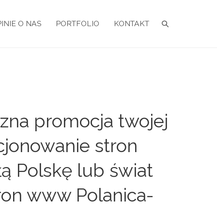
INIE O NAS
PORTFOLIO
KONTAKT
zna promocja twojej
cjonowanie stron
łą Polskę lub świat
ron www Polanica-