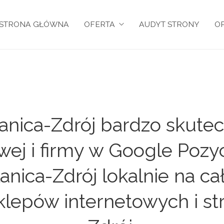
STRONA GŁÓWNA
OFERTA
AUDYT STRONY
OP
anica-Zdrój bardzo skutec
owej i firmy w Google Pozy
nica-Zdrój lokalnie na ca
klepów internetowych i st