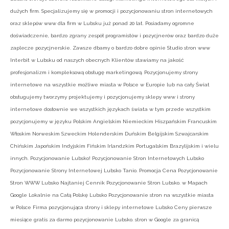
dużych firm. Specjalizujemy się w promocji i pozycjonowaniu stron internetowych
oraz sklepów www dla firm w Lubsku już ponad 20 lat. Posiadamy ogromne
doświadczenie, bardzo zgrany zespół programistów i pozycjnerów oraz bardzo duże
zaplecze pozycjnerskie. Zawsze dbamy o bardzo dobre opinie Studio stron www
Interbit w Lubsku od naszych obecnych Klientów stawiamy na jakość
profesjonalizm i kompleksową obsługę marketingową. Pozycjonujemy strony
internetowe na wszystkie możliwe miasta w Polsce w Europie lub na cały Świat
obsługujemy tworzymy projektujemy i pozycjonujemy sklepy www i strony
internetowe dosłownie we wszystkich językach świata w tym przede wszystkim
pozycjonujemy w języku Polskim Angielskim Niemieckim Hiszpańskim Francuskim
Włoskim Norweskim Szweckim Holenderskim Duńskim Belgijskim Szwajcarskim
Chińskim Japońskim Indyjskim Fińskim Irlandzkim Portugalskim Brazylijskim i wielu
innych. Pozycjonowanie Lubsko! Pozycjonowanie Stron Internetowych Lubsko
Pozycjonowanie Strony Internetowej Lubsko Tanio. Promocja Cena Pozycjonowanie
Stron WWW Lubsko Najtaniej Cennik Pozycjonowanie Stron Lubsko. w Mapach
Google Lokalnie na Całą Polskę Lubsko Pozycjonowanie stron na wszystkie miasta
w Polsce Firma pozycjonująca strony i sklepy internetowe Lubsko Ceny pierwsze
miesiące gratis za darmo pozycjonowanie Lubsko. stron w Google za granicą