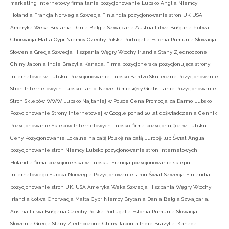
marketing internetowy firma tanie pozycjonowanie Lubsko Anglia Niemcy
Holandia Francja Norwegia Szwecja Finlandia pozycjonowanie stron UK USA
Ameryka Weka Brytania Dania Belgia Szwajcaria Austria Litwa Bułgaria. Łotwa
Chorwacja Malta Cypr Niemcy Czechy Polska Portugalia Estonia Rumunia Słowacja
Słowenia Grecja Szwecja Hiszpania Węgry Włochy Irlandia Stany Zjednoczone
Chiny Japonia Indie Brazylia Kanada. Firma pozycjonerska pozycjonująca strony
internatowe w Lubsku. Pozycjonowanie Lubsko Bardzo Skuteczne Pozycjonowanie
Stron Internetowych Lubsko Tanio. Nawet 6 miesięcy Gratis Tanie Pozycjonowanie
Stron Sklepów WWW Lubsko Najtaniej w Polsce Cena Promocja za Darmo Lubsko
Pozycjonowanie Strony Internetowej w Google ponad 20 lat doświadczenia Cennik
Pozycjonowanie Sklepów Internetowych Lubsko. firma pozycjonująca w Lubsku
Ceny Pozycjonowanie Lokalne na całą Polskę na całą Europę lub Świat Anglia
pozycjonowanie stron Niemcy Lubsko pozycjonowanie stron internetowych
Holandia firma pozycjonerska w Lubsku. Francja pozycjonowanie sklepu
internatowego Europa Norwegia Pozycjonowanie stron Świat Szwecja Finlandia
pozycjonowanie stron UK. USA Ameryka Weka Szwecja Hiszpania Węgry Włochy
Irlandia Łotwa Chorwacja Malta Cypr Niemcy Brytania Dania Belgia Szwajcaria.
Austria Litwa Bułgaria Czechy Polska Portugalia Estonia Rumunia Słowacja
Słowenia Grecja Stany Zjednoczone Chiny Japonia Indie Brazylia. Kanada