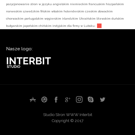
pozycjonowanie stron w języku angielskim niemieckim francuskim hiszpańskim
norweskim szwedzkim fińskim włoskim holenderskim czeskim słowackim
chorwackim portugalskim węgierskim irlandzkim Ukraińskim litewskim duńskim
bułgarskim japońskim chińskim indyjskim dla firmy w Lubsku.:
Nasze logo:
Studio Stron WWW Interbit
Copyright © 2017