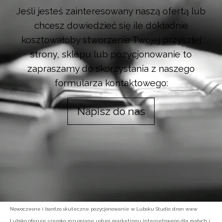
Jeśli jesteś zainteresowany naszą ofertą lub
chcesz dowiedzieć się ile dokładnie
kosztowałoby stworzenie Twojej przyszłej
strony, sklepu lub pozycjonowanie to
zapraszamy do skorzystania z naszego
formularza kontaktowego:
Napisz do nas
Nowoczesne i bardzo skuteczne pozycjonowanie w Lubsku Studio stron www
Lubsko oferuje szeroko rozumiane usługi marketingu internetowego dla małych i