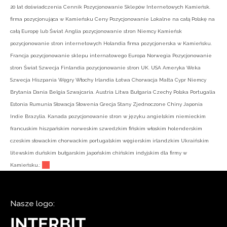
20 lat doświadczenia Cennik Pozycjonowanie Sklepów Internetowych Kamieńsk.
firma pozycjonująca w Kamieńsku Ceny Pozycjonowanie Lokalne na całą Polskę na
całą Europę lub Świat Anglia pozycjonowanie stron Niemcy Kamieńsk
pozycjonowanie stron internetowych Holandia firma pozycjonerska w Kamieńsku.
Francja pozycjonowanie sklepu internatowego Europa Norwegia Pozycjonowanie
stron Świat Szwecja Finlandia pozycjonowanie stron UK. USA Ameryka Weka
Szwecja Hiszpania Węgry Włochy Irlandia Łotwa Chorwacja Malta Cypr Niemcy
Brytania Dania Belgia Szwajcaria. Austria Litwa Bułgaria Czechy Polska Portugalia
Estonia Rumunia Słowacja Słowenia Grecja Stany Zjednoczone Chiny Japonia
Indie Brazylia. Kanada pozycjonowanie stron w języku angielskim niemieckim
francuskim hiszpańskim norweskim szwedzkim fińskim włoskim holenderskim
czeskim słowackim chorwackim portugalskim węgierskim irlandzkim Ukraińskim
litewskim duńskim bułgarskim japońskim chińskim indyjskim dla firmy w
Kamieńsku.:
Nasze logo: