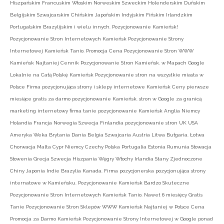
Hiszpańskim Francuskim Włoskim Norweskim Szweckim Holenderskim Duńskim
Belgijskim Szwajcarskim Chińskim Japońskim Indyjskim Fińskim Irlandzkim
Portugalskim Brazylijskim i wielu innych. Pozycjonowanie Kamieńsk!
Pozycjonowanie Stron Internetowych Kamieńsk Pozycjonowanie Strony
Internetowej Kamieńsk Tanio. Promocja Cena Pozycjonowanie Stron WWW
Kamieńsk Najtaniej Cennik Pozycjonowanie Stron Kamieńsk. w Mapach Google
Lokalnie na Całą Polskę Kamieńsk Pozycjonowanie stron na wszystkie miasta w
Polsce Firma pozycjonująca strony i sklepy internetowe Kamieńsk Ceny pierwsze
miesiące gratis za darmo pozycjonowanie Kamieńsk. stron w Google za granicą
marketing internetowy firma tanie pozycjonowanie Kamieńsk Anglia Niemcy
Holandia Francja Norwegia Szwecja Finlandia pozycjonowanie stron UK USA
Ameryka Weka Brytania Dania Belgia Szwajcaria Austria Litwa Bułgaria. Łotwa
Chorwacja Malta Cypr Niemcy Czechy Polska Portugalia Estonia Rumunia Słowacja
Słowenia Grecja Szwecja Hiszpania Węgry Włochy Irlandia Stany Zjednoczone
Chiny Japonia Indie Brazylia Kanada. Firma pozycjonerska pozycjonująca strony
internatowe w Kamieńsku. Pozycjonowanie Kamieńsk Bardzo Skuteczne
Pozycjonowanie Stron Internetowych Kamieńsk Tanio. Nawet 6 miesięcy Gratis
Tanie Pozycjonowanie Stron Sklepów WWW Kamieńsk Najtaniej w Polsce Cena
Promocja za Darmo Kamieńsk Pozycjonowanie Strony Internetowej w Google ponad