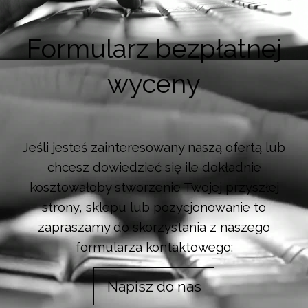
Formularz bezpłatnej
wyceny
Jeśli jesteś zainteresowany naszą ofertą lub
chcesz dowiedzieć się ile dokładnie
kosztowałoby stworzenie Twojej przyszłej
strony, sklepu lub pozycjonowanie to
zapraszamy do skorzystania z naszego
formularza kontaktowego:
Napisz do nas