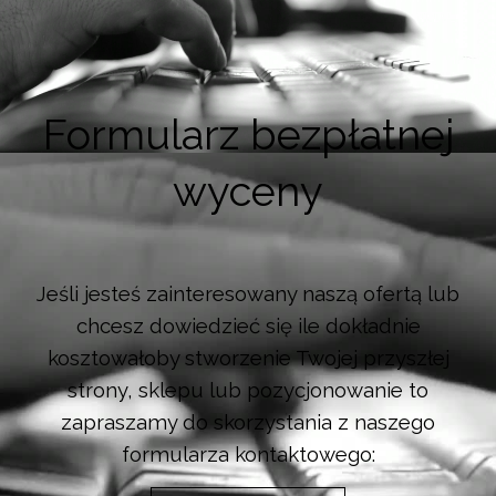
Formularz bezpłatnej
wyceny
Jeśli jesteś zainteresowany naszą ofertą lub
chcesz dowiedzieć się ile dokładnie
kosztowałoby stworzenie Twojej przyszłej
strony, sklepu lub pozycjonowanie to
zapraszamy do skorzystania z naszego
formularza kontaktowego: