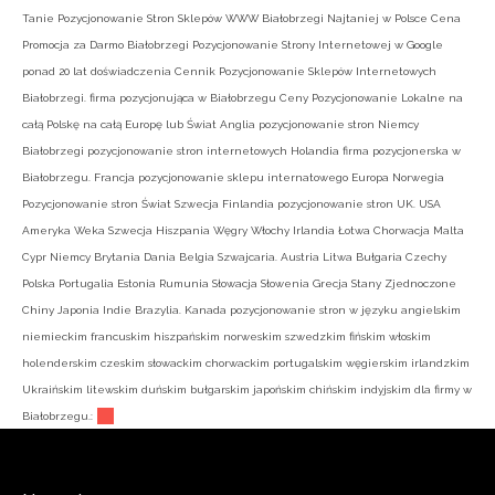
Tanie Pozycjonowanie Stron Sklepów WWW Białobrzegi Najtaniej w Polsce Cena
Promocja za Darmo Białobrzegi Pozycjonowanie Strony Internetowej w Google
ponad 20 lat doświadczenia Cennik Pozycjonowanie Sklepów Internetowych
Białobrzegi. firma pozycjonująca w Białobrzegu Ceny Pozycjonowanie Lokalne na
całą Polskę na całą Europę lub Świat Anglia pozycjonowanie stron Niemcy
Białobrzegi pozycjonowanie stron internetowych Holandia firma pozycjonerska w
Białobrzegu. Francja pozycjonowanie sklepu internatowego Europa Norwegia
Pozycjonowanie stron Świat Szwecja Finlandia pozycjonowanie stron UK. USA
Ameryka Weka Szwecja Hiszpania Węgry Włochy Irlandia Łotwa Chorwacja Malta
Cypr Niemcy Brytania Dania Belgia Szwajcaria. Austria Litwa Bułgaria Czechy
Polska Portugalia Estonia Rumunia Słowacja Słowenia Grecja Stany Zjednoczone
Chiny Japonia Indie Brazylia. Kanada pozycjonowanie stron w języku angielskim
niemieckim francuskim hiszpańskim norweskim szwedzkim fińskim włoskim
holenderskim czeskim słowackim chorwackim portugalskim węgierskim irlandzkim
Ukraińskim litewskim duńskim bułgarskim japońskim chińskim indyjskim dla firmy w
Białobrzegu.: