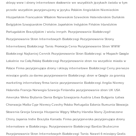
sklepy www i strony internetowe dosłownie we wszystkich językach świata w tym
przede wszystkim pozycjonujemy w języku Polskim Angielskim Niemieckim
Hiszpańskim Francuskim Włoskim Norweskim Szweckim Holenderskim Duńskim
Belgijskim Szwajcarskim Chińskim Japońskim Indyjskim Fińskim Irlandzkim
Portugalskim Brazylijskim i wielu innych. Pozycjonowanie Białobrzegi!
Pozycjonowanie Stron Internetowych Białobrzegi Pozycjonowanie Strony
Internetowej Białobrzegi Tanio. Promocja Cena Pozycjonowanie Stron WWW
Białobrzegi Najtaniej Cennik Pozycjonowanie Stron Białobrzegi. w Mapach Google
Lokalnie na Całą Polskę Białobrzegi Pozycjonowanie stron na wszystkie miasta w
Polsce Firma pozycjonująca strony i sklepy internetowe Białobrzegi Ceny pierwsze
miesiące gratis za darmo pozycjonowanie Białobrzegi. stron w Google za granicą
marketing internetowy firma tanie pozycjonowanie Białobrzegi Anglia Niemcy
Holandia Francja Norwegia Szwecja Finlandia pozycjonowanie stron UK USA
Ameryka Weka Brytania Dania Belgia Szwajcaria Austria Litwa Bułgaria. Łotwa
Chorwacja Malta Cypr Niemcy Czechy Polska Portugalia Estonia Rumunia Słowacja
Słowenia Grecja Szwecja Hiszpania Węgry Włochy Irlandia Stany Zjednoczone
Chiny Japonia Indie Brazylia Kanada. Firma pozycjonerska pozycjonująca strony
internatowe w Białobrzegu. Pozycjonowanie Białobrzegi Bardzo Skuteczne
Pozycjonowanie Stron Internetowych Białobrzegi Tanio. Nawet 6 miesięcy Gratis