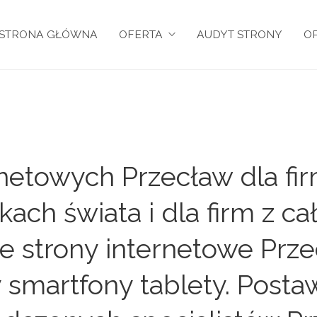
STRONA GŁÓWNA
OFERTA
AUDYT STRONY
OP
netowych Przecław dla fir
kach świata i dla firm z c
 strony internetowe Przec
smartfony tablety. Postaw