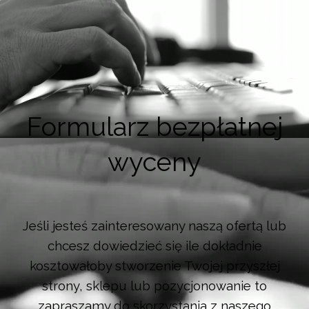
Formularz bezpłatnej
wyceny
Jeśli jesteś zainteresowany naszą ofertą lub
chcesz dowiedzieć się ile dokładnie
kosztowałoby stworzenie Twojej przyszłej
strony, sklepu lub pozycjonowanie to
zapraszamy do skorzystania z naszego