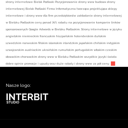
strony internetowe Bielsk Podlaski Pozycjonowanie strony www budowa strony
internetowej Bielsk Podlaski Firma Informatyczna tworząca projektująca sklepy
internetowe i strony www dla firm przedsiębiorstw zakładanie strony internetowej
w Bielsku Podlaskim ceny ponad 70% rabatu na pozycjonowanie kampanie linków
sponsorowanych Google Adwords w Bielsku Podlaskim. Strony internetowe w języku
angielskim niemieckim francuskim hiszpańskim holenderskim duńskim
szwedzkim norweskim fińskim islamskim irlandzkim japońskim chińskim indyjskim
szwajcarskim austriackim ukraińskim rumuńskim portugalskim włoskim czeskim
słowackim chorwackim strony www w Bielsku Podlaskim wszystkie języki świata
dobre opinie promocje i upusty oraz duże rabaty i strony www za pół ceny.:
Nasze logo: