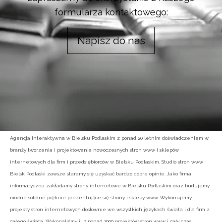
formularza kontaktowego:
Napisz do nas
Agencja interaktywna w Bielsku Podlaskim z ponad 20 letnim doświadczeniem w
branży tworzenia i projektowania nowoczesnych stron www i sklepów
internetowych dla firm i przedsiębiorców w Bielsku Podlaskim. Studio stron www
Bielsk Podlaski zawsze staramy się uzyskać bardzo dobre opinie. Jako firma
informatyczna zakładamy strony internetowe w Bielsku Podlaskim oraz budujemy
modne solidne pięknie prezentujące się strony i sklepy www. Wykonujemy
projekty stron internetowych dosłownie we wszystkich językach świata i dla firm z
całego świata. Wykonaliśmy już ponad 1000 projektów stron www i cały czas