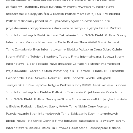
zakładamy i budujemy nowe platformy wizytówki www strony internetowe i
nowoczesne e-sklepy dla firm w Bielsku Podlaskim oraz całej Polski! W Bielsku
Podlaskim działamy ponad 20 lat i posiadamy ogromne doświadczenie w
projektowaniu i pozycjonowaniu stron www na wszystkie języki świata. Budowa
Stron Internetowych Bielsk Podlaski Zakładanie Stron WWW Bielsk Podlaski Strony
Internetowe Mobilne Nowoczesne Tanie Budowa Stron WWW Bielsk Podlaski
Tanio Zakładanie Stron Internetowych w Bielsku Podlaskim Cena Dobre Opinie
Strony WWW na Telefony Smartfony Tablety Firma Informatyczna. Budowa Strony
Internetowej Bielsk Podlaski Pozycjonowanie Zakładanie Strony Internetowej
Projektowanie Tworzenie Stron WWW Angielski Niemiecki Francuski Hiszpański
Holenderski Duński Szwecki Norweski Fiński Irlandzki Włoski Portugalski
Szwajcarski Chiński Japoński Indyjski Budowa strony WWW Bielsk Podlaski. Budowa
Stron Internetowych w Bielsku Podlaskim Tworzenie Projektowanie Zakładanie
Stron WWW Bielsk Podlaski Tworzymy Sklepy Strony we wszystkich językach świata
w Bielsku Podlaskim. Budowa Strony WWW Tanio Niskie Ceny Promocje
Pozycjonowanie Stron Internetowych Tanie Zakładanie Stron Internetowych
Bielsk Podlaski Najtaniej Cennik Firma budująca zakładająca sklepy www i strony
internetowe w Bielsku Podlaskim Firmowe Nowoczesne Responsywne Mobilne